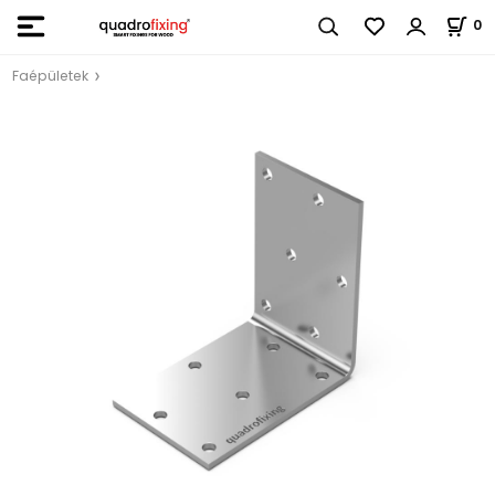
0
Faépületek