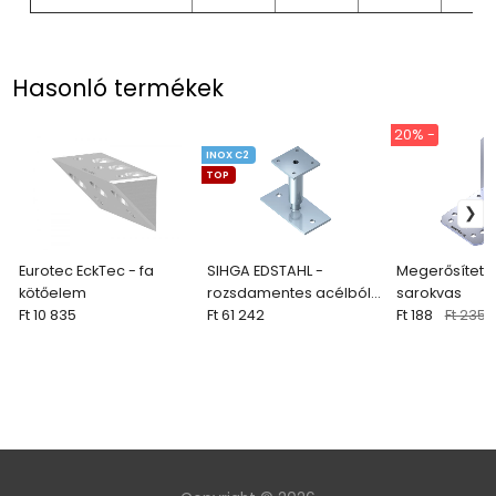
Hasonló termékek
20% -
INOX C2
TOP
Eurotec EckTec - fa
SIHGA EDSTAHL -
Megerősített f
kötőelem
rozsdamentes acélból
sarokvas
Ft 10 835
készült állítható
Ft 61 242
Ft 188
Ft 235
gerendaláb (1 db)