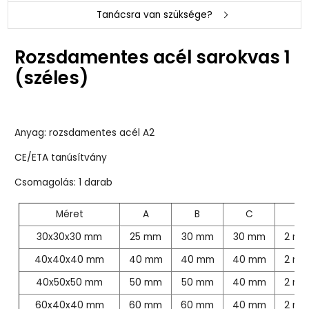
Tanácsra van szüksége?
Rozsdamentes acél sarokvas 1
(széles)
Anyag: rozsdamentes acél A2
CE/ETA tanúsítvány
Csomagolás: 1 darab
Méret
A
B
C
T
30x30x30 mm
25 mm
30 mm
30 mm
2 m
40x40x40 mm
40 mm
40 mm
40 mm
2 m
40x50x50 mm
50 mm
50 mm
40 mm
2 m
60x40x40 mm
60 mm
60 mm
40 mm
2 m