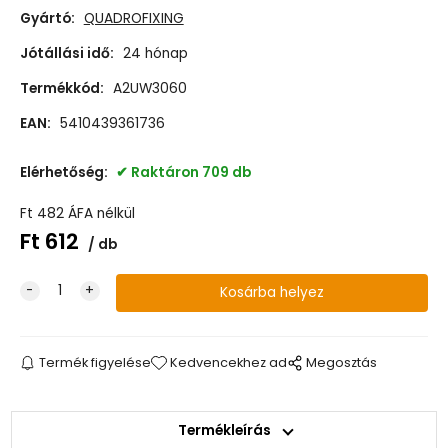
Gyártó:
QUADROFIXING
Jótállási idő:
24 hónap
Termékkód:
A2UW3060
EAN:
5410439361736
Elérhetőség:
Raktáron 709 db
Ft
482
ÁFA nélkül
Ft
612
db
Termék figyelése
Kedvencekhez ad
Megosztás
Termékleírás