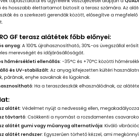
évek tapasztalatai és ügyfeleink visszajelzései alapján a
QUADR
 és hosszabb élettartamot biztosít a terasz számára. Az alát
szkák és a szerkezeti gerendák között, elősegítve a megfelel
t.
O GF terasz alátétek főbb előnyei:
ós anyag
: A 100% újrahasznosítható, 30%-os üvegszállal erősí
eles merevségét és időjárásállóságát.
es hőmérsékleti ellenállás
: -35°C és +70°C közötti hőmérsékl
lló és UV-stabilizált
: Az anyag kifejezetten kültéri használat
k, párának, enyhe savaknak és lúgoknak.
hasznosítható
: Ha a teraszdeszkák elhasználódnak, az alátéte
at:
sz alátét
: Védelmet nyújt a nedvesség ellen, megakadályozz
sz távtartó
: Csökkenti a nyomást a rozsdamentes csavarokon, 
sz alátét gumi vagy műanyag alternatívája
: Kiváló vibráci
sz alátét rendszer
: Egyszerűen törhető kézzel, ami megkönnyít