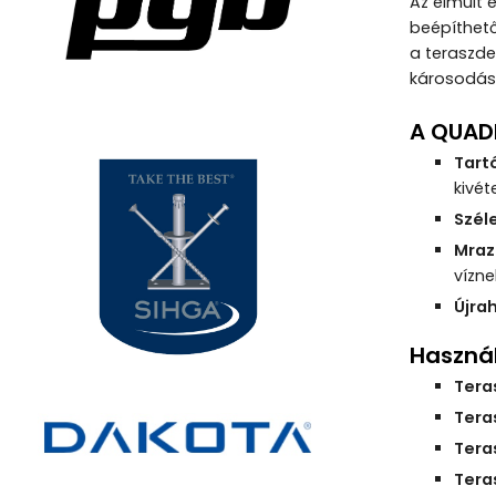
Az elmúlt 
beépíthető
a teraszde
károsodás
A QUADR
Tart
kivét
Szél
Mrazá
vízne
Újra
Használ
Tera
Tera
Tera
Tera