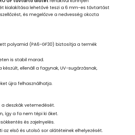
O GF távtartó alátét
rendkívül könnyen
ét kialakítása lehetővé teszi a 6 mm-es távtartást
ő szellőzést, és megelőzve a nedvesség okozta
tett polyamid (PA6-GF30) biztosítja a termék
eten is stabil marad.
ra készült, ellenáll a fagynak, UV-sugárzásnak,
ket újra felhasználhatja.
a a deszkák vetemedését.
így a fa nem tépi ki őket.
ócsökkentés és zajelnyelés.
i az első és utolsó sor alátéteinek elhelyezését.