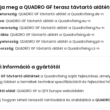
ja meg a QUADRO GF terasz távtartó alátét
etország
:
QUADRO GF távtartó alátét a Quadrofixing.de-n
pa
:
QUADRO GF távtartó alátét a Quadrofixing.eu-n
arország
:
QUADRO GF távtartó alátét a Quadrofixing.hu-n
vákia
:
QUADRO GF távtartó alátét a Quadrofixing.sk-n
yelország
:
QUADRO GF távtartó alátét a Quadrofixing.pl-n
ország
:
QUADRO GF távtartó alátét a Quadrofixing.cz-n
 információ a gyártótól
GF távtartó alátétek
a Quadrofixing saját fejlesztései, ame
 többet a termékek technikai specifikációiról és fejlesztési h
tói oldal
:
QUADRO GF a QFX Europe weboldalán
l, hogyan teheti teraszát tartósabbá és stabilabbá a
QUADRO 