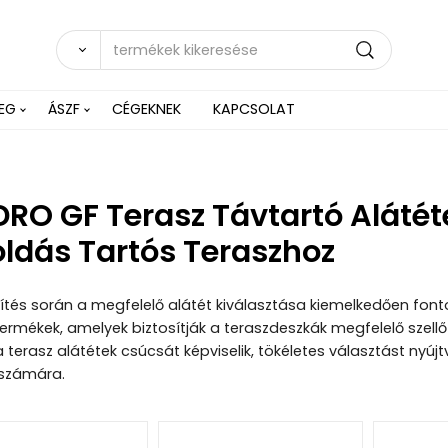
EG
ÁSZF
CÉGEKNEK
KAPCSOLAT
RO GF Terasz Távtartó Alátét
ldás Tartós Teraszhoz
ítés során a megfelelő alátét kiválasztása kiemelkedően font
termékek, amelyek biztosítják a teraszdeszkák megfelelő szellőz
a terasz alátétek csúcsát képviselik, tökéletes választást nyú
k számára.