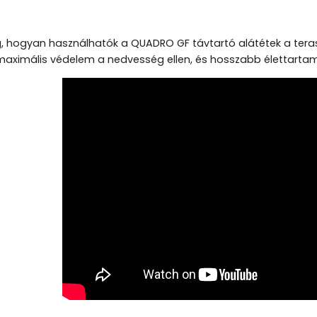
 hogyan használhatók a QUADRO GF távtartó alátétek a terasz
 maximális védelem a nedvesség ellen, és hosszabb élettarta