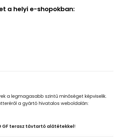
et a helyi e-shopokban:
lyek a legmagasabb szintű minőséget képviselik.
átteréről a gyártó hivatalos weboldalán:
GF terasz távtartó alátétekkel
!