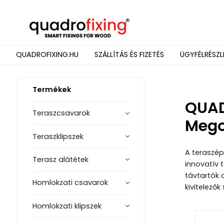
QUADROFIXING.HU
SZÁLLÍTÁS ÉS FIZETÉS
ÜGYFÉLRÉSZL
Termékek
QUAD
Teraszcsavarok
Mego
Teraszklipszek
A teraszép
Terasz alátétek
innovatív 
távtartók 
Homlokzati csavarok
kivitelező
Homlokzati klipszek