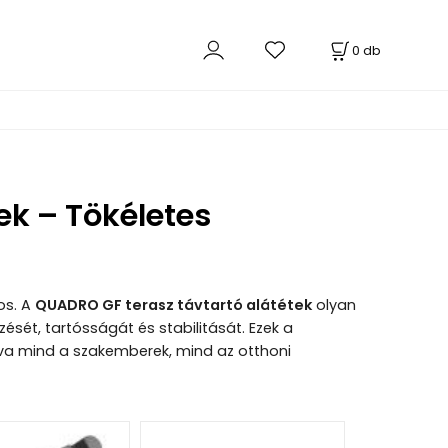
0
db
ek – Tökéletes
os. A
QUADRO GF terasz távtartó alátétek
olyan
ését, tartósságát és stabilitását. Ezek a
jtva mind a szakemberek, mind az otthoni