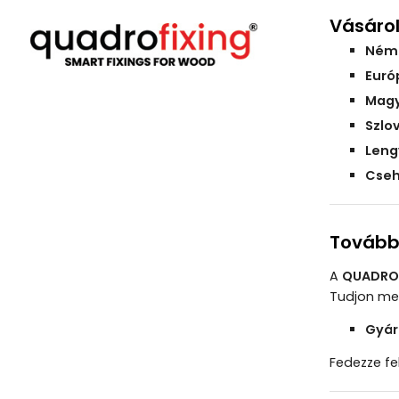
Vásárol
Ném
Euró
Magy
Szlo
Leng
Cseh
További
A
QUADRO 
Tudjon meg
Gyár
Fedezze fe