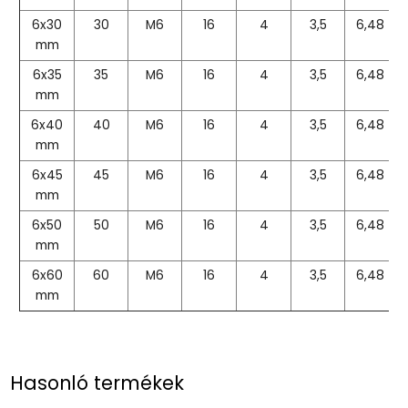
6x30
30
M6
16
4
3,5
6,48
mm
6x35
35
M6
16
4
3,5
6,48
mm
6x40
40
M6
16
4
3,5
6,48
mm
6x45
45
M6
16
4
3,5
6,48
mm
6x50
50
M6
16
4
3,5
6,48
mm
6x60
60
M6
16
4
3,5
6,48
mm
Hasonló termékek