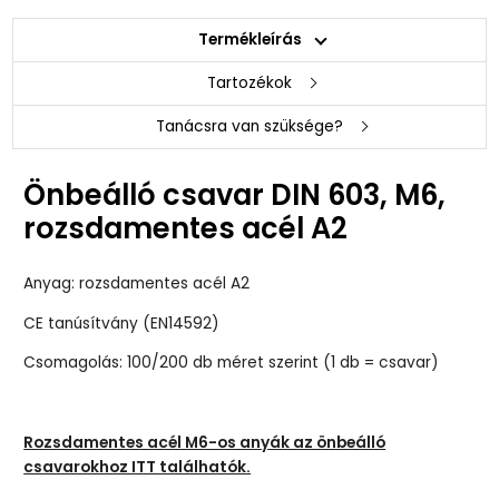
Termékleírás
Tartozékok
Tanácsra van szüksége?
Önbeálló csavar DIN 603, M6,
rozsdamentes acél A2
Anyag: rozsdamentes acél A2
CE tanúsítvány (EN14592)
Csomagolás: 100/200 db méret szerint (1 db = csavar)
Rozsdamentes acél M6-os anyák az önbeálló
csavarokhoz ITT találhatók.