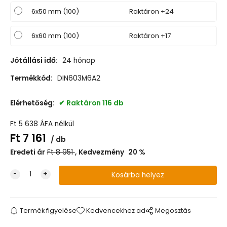
6x50 mm (100)
Raktáron +24
6x60 mm (100)
Raktáron +17
Jótállási idő:
24 hónap
Termékkód:
DIN603M6A2
Elérhetőség:
Raktáron 116 db
Ft
5 638
ÁFA nélkül
Ft
7 161
db
Eredeti ár
Ft
8 951
Kedvezmény
20
%
Termék figyelése
Kedvencekhez ad
Megosztás