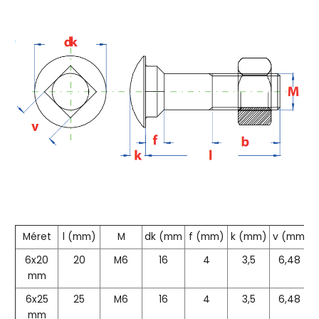
Méret
l (mm)
M
dk (mm
f (mm)
k (mm)
v (mm)
6x20
20
M6
16
4
3,5
6,48
mm
6x25
25
M6
16
4
3,5
6,48
mm