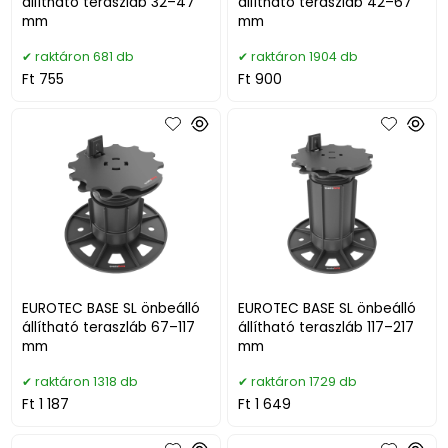
állítható teraszláb 32–47
állítható teraszláb 42–67
mm
mm
raktáron 681 db
raktáron 1904 db
Ft 755
Ft 900
EUROTEC BASE SL önbeálló
EUROTEC BASE SL önbeálló
állítható teraszláb 67–117
állítható teraszláb 117–217
mm
mm
raktáron 1318 db
raktáron 1729 db
Ft 1 187
Ft 1 649