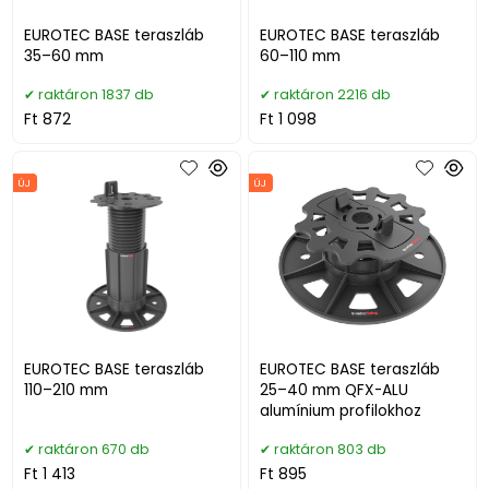
EUROTEC BASE teraszláb
EUROTEC BASE teraszláb
35–60 mm
60–110 mm
raktáron 1837 db
raktáron 2216 db
Ft 872
Ft 1 098
ÚJ
ÚJ
EUROTEC BASE teraszláb
EUROTEC BASE teraszláb
110–210 mm
25–40 mm QFX-ALU
alumínium profilokhoz
raktáron 670 db
raktáron 803 db
Ft 1 413
Ft 895