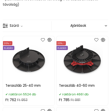
távolság)
Szűrő
20% -
20% -
ELADÁS
ELADÁS
Teraszláb 25-40 mm
Teraszláb 40-60 mm
raktáron 5524 db
raktáron 4661 db
Ft 762
Ft 953
Ft 785
Ft 981