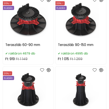
20% -
20% -
ELADÁS
ELADÁS
Teraszláb 60-90 mm
Teraszláb 90-150 mm
raktáron 4679 db
raktáron 4995 db
Ft 919
Ft 1 149
Ft 1 015
Ft 1 269
20% -
ELADÁS