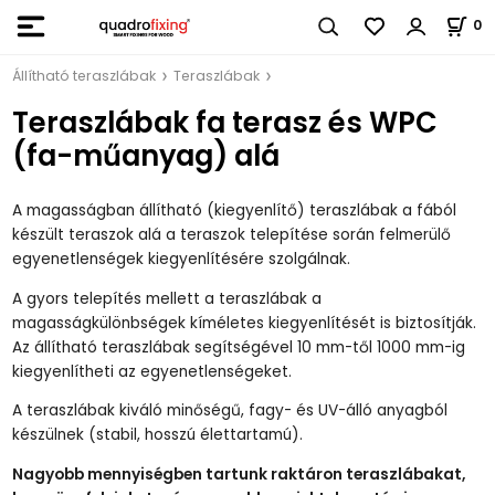
0
Állítható teraszlábak
Teraszlábak
Teraszlábak fa terasz és WPC
(fa-műanyag) alá
A magasságban állítható (kiegyenlítő) teraszlábak a fából
készült teraszok alá a teraszok telepítése során felmerülő
egyenetlenségek kiegyenlítésére szolgálnak.
A gyors telepítés mellett a teraszlábak a
magasságkülönbségek kíméletes kiegyenlítését is biztosítják.
Az állítható teraszlábak segítségével 10 mm-től 1000 mm-ig
kiegyenlítheti az egyenetlenségeket.
A teraszlábak kiváló minőségű, fagy- és UV-álló anyagból
készülnek (stabil, hosszú élettartamú).
Nagyobb mennyiségben tartunk raktáron teraszlábakat,