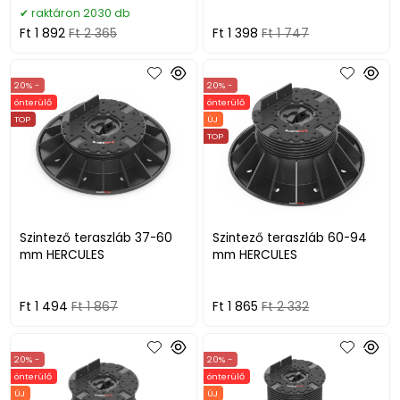
raktáron 2030 db
Ft 1 892
Ft 2 365
Ft 1 398
Ft 1 747
20% -
20% -
önterülő
önterülő
TOP
ÚJ
TOP
Szintező teraszláb 37-60
Szintező teraszláb 60-94
mm HERCULES
mm HERCULES
Ft 1 494
Ft 1 867
Ft 1 865
Ft 2 332
20% -
20% -
önterülő
önterülő
ÚJ
ÚJ