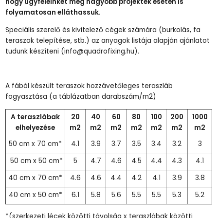
hogy ügyfeleinket még nagyobb projektek esetén is
folyamatosan elláthassuk.
Speciális szerelő és kivitelező cégek számára (burkolás, fa
teraszok telepítése, stb.) az anyagok listája alapján ajánlatot
tudunk készíteni (info@quadrofixing.hu).
A fából készült teraszok hozzávetőleges teraszláb
fogyasztása (a táblázatban darabszám/m2)
A teraszlábak
20
40
60
80
100
200
1000
elhelyezése
m2
m2
m2
m2
m2
m2
m2
50 cm x 70 cm*
4.1
3.9
3.7
3.5
3.4
3.2
3
50 cm x 50 cm*
5
4.7
4.6
4.5
4.4
4.3
4.1
40 cm x 70 cm*
4.6
4.6
4.4
4.2
4.1
3.9
3.8
40 cm x 50 cm*
6.1
5.8
5.6
5.5
5.5
5.3
5.2
*(szerkezeti lécek közötti távolság x teraszlábak közötti