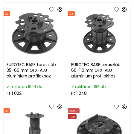
ÚJ
ÚJ
EUROTEC BASE teraszláb
EUROTEC BASE teraszláb
35–60 mm QFX-ALU
60–110 mm QFX-ALU
alumínium profilokhoz
alumínium profilokhoz
raktáron 1944 db
raktáron 1186 db
Ft 1 022
Ft 1 248
ÚJ
20% -
TOP