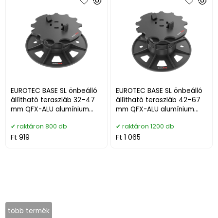
EUROTEC BASE SL önbeálló
EUROTEC BASE SL önbeálló
állítható teraszláb 32–47
állítható teraszláb 42–67
mm QFX-ALU alumínium
mm QFX-ALU alumínium
profilhoz
profilhoz
raktáron 800 db
raktáron 1200 db
Ft 919
Ft 1 065
több termék