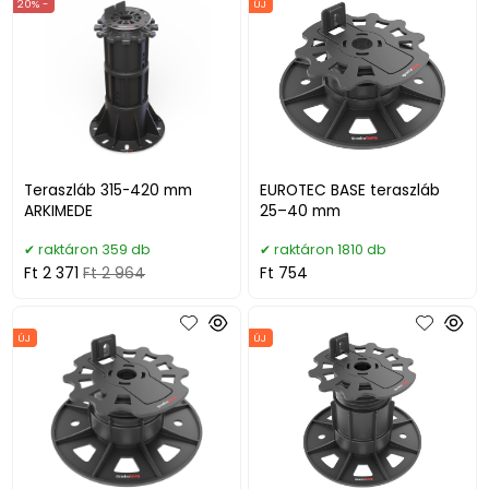
20% -
ÚJ
Teraszláb 315-420 mm
EUROTEC BASE teraszláb
ARKIMEDE
25–40 mm
raktáron 359 db
raktáron 1810 db
Ft 2 371
Ft 2 964
Ft 754
ÚJ
ÚJ