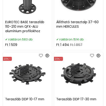
EUROTEC BASE teraszláb
Állítható terasztalp 37–60
110–210 mm QFX-ALU
mm HERCULES
alumínium profilokhoz
raktáron 583 db
raktáron 1514 db
Ft 1 509
Ft 1 494
Ft 1 867
20% -
20% -
Teraszláb DDP 10-17 mm
Teraszláb DDP 17-30 mm