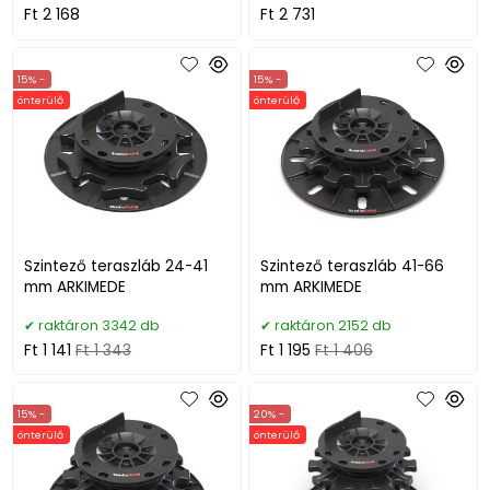
Ft 2 168
Ft 2 731
15% -
15% -
önterülő
önterülő
Szintező teraszláb 24-41
Szintező teraszláb 41-66
mm ARKIMEDE
mm ARKIMEDE
raktáron 3342 db
raktáron 2152 db
Ft 1 141
Ft 1 343
Ft 1 195
Ft 1 406
15% -
20% -
önterülő
önterülő