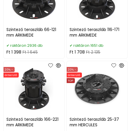
Szintező teraszláb 66-121
Szintező teraszláb 116-171
mm ARKIMEDE
mm ARKIMEDE
raktáron 2936 db
raktáron 1651 db
Ft 1 398
Ft 1 645
Ft 1 708
Ft 2 135
20% -
20% -
önterülő
önterülő
TOP
Szintező teraszláb 166-221
Szintező teraszláb 25-37
mm ARKIMEDE
mm HERCULES