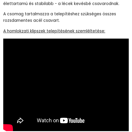
élettartamú és stabilabb - a lécek kevésbé csavarodnak.
A csomag tartalmazza a telepítéshez szükséges összes
rozsdamentes acél csavart.
A homlokzati klipszek telepítésének szemléltetése: