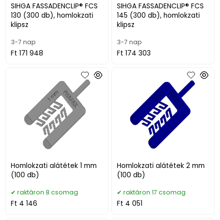
SIHGA FASSADENCLIP® FCS
SIHGA FASSADENCLIP® FCS
130 (300 db), homlokzati
145 (300 db), homlokzati
klipsz
klipsz
3-7 nap
3-7 nap
Ft 171 948
Ft 174 303
Homlokzati alátétek 1 mm
Homlokzati alátétek 2 mm
(100 db)
(100 db)
raktáron 8 csomag
raktáron 17 csomag
Ft 4 146
Ft 4 051