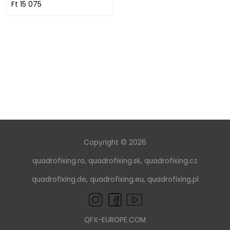
Ft 15 075
Copyright © 2026
quadrofixing.ro
,
quadrofixing.sk
,
quadrofixing.cz
quadrofixing.de
,
quadrofixing.eu
,
quadrofixing.pl
QFX-EUROPE.COM