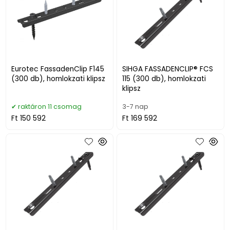
Eurotec FassadenClip F145
SIHGA FASSADENCLIP® FCS
(300 db), homlokzati klipsz
115 (300 db), homlokzati
klipsz
raktáron 11 csomag
3-7 nap
Ft 150 592
Ft 169 592