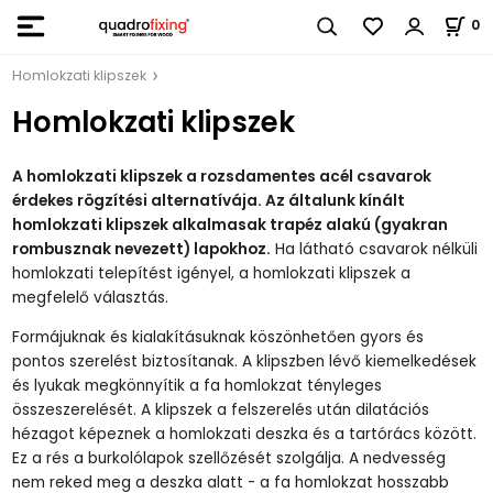
0
Homlokzati klipszek
Homlokzati klipszek
A homlokzati klipszek a rozsdamentes acél csavarok
érdekes rögzítési alternatívája. Az általunk kínált
homlokzati klipszek alkalmasak trapéz alakú (gyakran
rombusznak nevezett) lapokhoz.
Ha látható csavarok nélküli
homlokzati telepítést igényel, a homlokzati klipszek a
megfelelő választás.
Formájuknak és kialakításuknak köszönhetően gyors és
pontos szerelést biztosítanak. A klipszben lévő kiemelkedések
és lyukak megkönnyítik a fa homlokzat tényleges
összeszerelését. A klipszek a felszerelés után dilatációs
hézagot képeznek a homlokzati deszka és a tartórács között.
Ez a rés a burkolólapok szellőzését szolgálja. A nedvesség
nem reked meg a deszka alatt - a fa homlokzat hosszabb