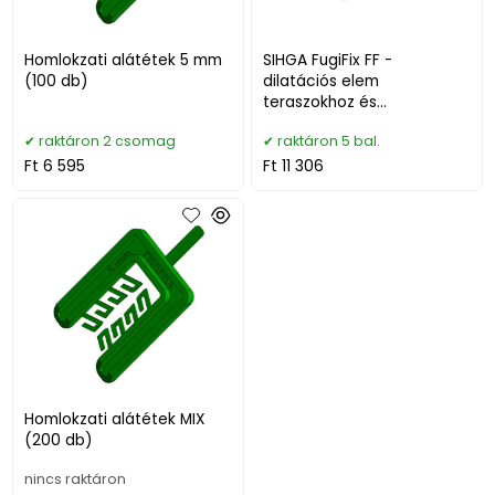
Homlokzati alátétek 5 mm
SIHGA FugiFix FF -
(100 db)
dilatációs elem
teraszokhoz és
homlokzatokhoz (5 db)
raktáron 2 csomag
raktáron 5 bal.
Ft 6 595
Ft 11 306
Homlokzati alátétek MIX
(200 db)
nincs raktáron