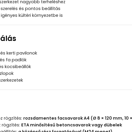
szerkezet nagyobb terheléshez
szerelés és pontos beállítás
igényes kültéri környezetbe is
nálás
és kerti pavilonok
 és fa padlók
és kocsibeállók
szlopok
aszerkezetek
z rögzítés:
rozsdamentes facsavarok A4
(Ø 8 × 120 mm, 10 
 rögzítés:
ETA minősítésű betoncsavarok
vagy dübelek
állítás:
a középső rész forgatásával (M24 menet)