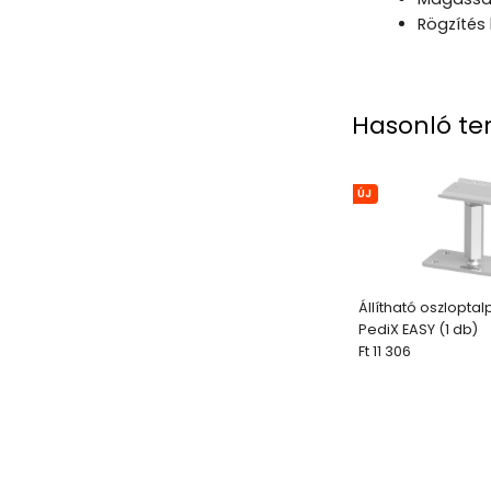
Rögzítés 
Hasonló te
ÚJ
Állítható oszloptal
PediX EASY (1 db)
Ft 11 306