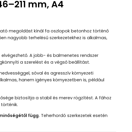
146–211 mm, A4
ható megoldást kínál fa oszlopok betonhoz történő
en nagyobb terhelésű szerkezetekhez is alkalmas,
is elvégezhető. A jobb- és balmenetes rendszer
gkönnyíti a szerelést és a végső beállítást.
l, nedvességgel, sóval és agresszív környezeti
alkalmas, hanem igényes környezetben is, például
sége biztosítja a stabil és merev rögzítést. A fához
történik.
 minőségétől függ.
Teherhordó szerkezetek esetén