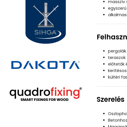
masszív 
egyszerű 
alkalmas 
Felhasz
pergolák 
teraszok
előtetők 
kerítéso
kültéri f
Szerelés
Oszlopho
Betonhoz
Magasság