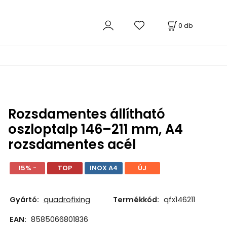
0
db
Rozsdamentes állítható
oszloptalp 146–211 mm, A4
rozsdamentes acél
15% -
TOP
INOX A4
ÚJ
Gyártó:
quadrofixing
Termékkód:
qfx146211
EAN:
8585066801836