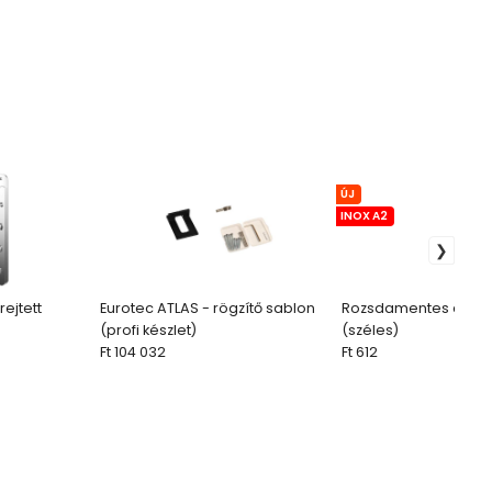
ÚJ
INOX A2
ejtett
Eurotec ATLAS - rögzítő sablon
Rozsdamentes acél s
(profi készlet)
(széles)
Ft 104 032
Ft 612