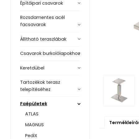
Építőipari csavarok
Rozsdamentes acél
facsavarok
Állítható teraszlábak
Csavarok burkolólapokhoz
Keretdübel
Tartozékok terasz
telepítéséhez
Faépületek
ATLAS
Termékleírá
MAGNUS
PediX