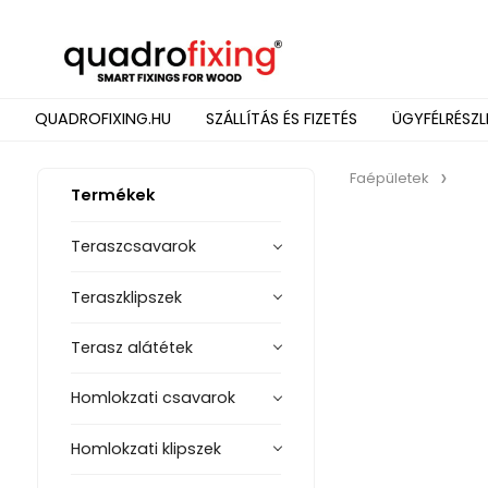
QUADROFIXING.HU
SZÁLLÍTÁS ÉS FIZETÉS
ÜGYFÉLRÉSZL
Faépületek
Termékek
Teraszcsavarok
Teraszklipszek
Terasz alátétek
Homlokzati csavarok
Homlokzati klipszek