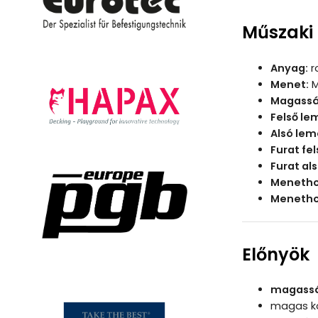
Műszaki
Anyag:
r
Menet:
M
Magassá
Felső le
Alsó lem
Furat fe
Furat al
Menethos
Menethos
Előnyök
magasság
magas ko