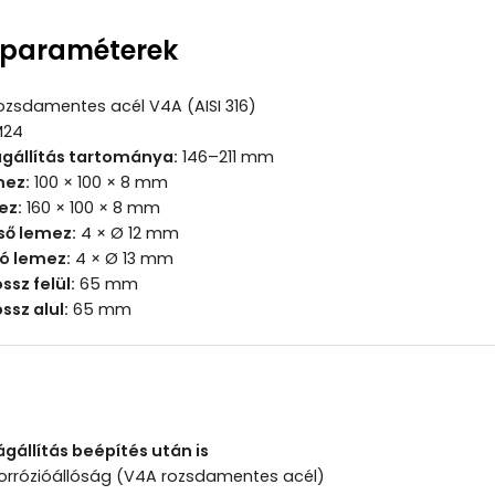
 paraméterek
ozsdamentes acél V4A (AISI 316)
24
gállítás tartománya:
146–211 mm
mez:
100 × 100 × 8 mm
ez:
160 × 100 × 8 mm
lső lemez:
4 × Ø 12 mm
só lemez:
4 × Ø 13 mm
sz felül:
65 mm
sz alul:
65 mm
állítás beépítés után is
rrózióállóság (V4A rozsdamentes acél)