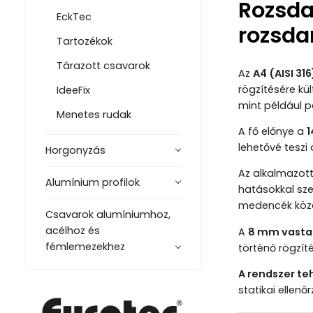
Rozsda
EckTec
rozsda
Tartozékok
Tárazott csavarok
Az
A4 (AISI 3
rögzítésére kü
IdeeFix
mint például p
Menetes rudak
A fő előnye a
1
lehetővé teszi 
Horgonyzás
Az alkalmazot
Alumínium profilok
hatásokkal sze
medencék köze
Csavarok alumíniumhoz,
acélhoz és
A
8 mm vasta
fémlemezekhez
történő rögzít
A rendszer te
statikai ellenőr