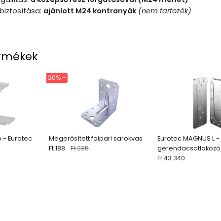
biztosítása:
ajánlott M24 kontranyák
(nem tartozék)
rmékek
20% -
p - Eurotec
Megerősített faipari sarokvas
Eurotec MAGNUS L - r
Ft 188
Ft 235
gerendacsatlakozó
Ft 43 340