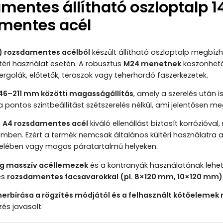
mentes állítható oszloptalp 
mentes acél
16) rozsdamentes acélból
készült állítható oszloptalp megbíz
ltéri használat esetén. A robusztus
M24 menetnek
köszönhető
ergolák, előtetők, teraszok vagy teherhordó faszerkezetek.
46–211 mm közötti magasságállítás
, amely a szerelés után 
a pontos szintbeállítást szétszerelés nélkül, ami jelentősen me
t
A4 rozsdamentes acél
kiváló ellenállást biztosít korrózióva
mben. Ezért a termék nemcsak általános kültéri használatra 
lében vagy magas páratartalmú helyeken.
g masszív acéllemezek
és a kontranyák használatának lehető
és
rozsdamentes facsavarokkal (pl. 8×120 mm, 10×120 mm)
herbírása a rögzítés módjától és a felhasznált kötőelemek
zés javasolt.