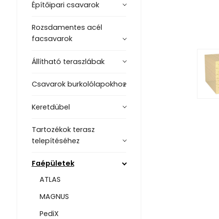
Építőipari csavarok
Rozsdamentes acél
facsavarok
Állítható teraszlábak
Csavarok burkolólapokhoz
Keretdübel
Tartozékok terasz
telepítéséhez
Faépületek
ATLAS
MAGNUS
PediX