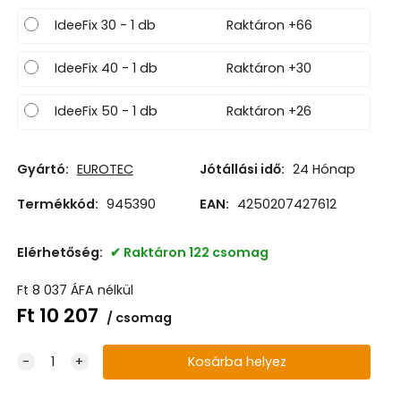
IdeeFix 30 - 1 db
Raktáron +66
IdeeFix 40 - 1 db
Raktáron +30
IdeeFix 50 - 1 db
Raktáron +26
Gyártó:
EUROTEC
Jótállási idő:
24 Hónap
Termékkód:
945390
EAN:
4250207427612
Elérhetőség:
Raktáron 122 csomag
Ft
8 037
ÁFA nélkül
Ft
10 207
csomag