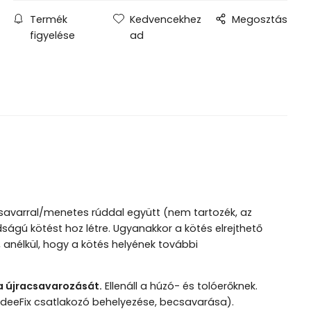
Termék
Kedvencekhez
Megosztás
figyelése
ad
s
avarral/menetes rúddal együtt (nem tartozék, az
gú kötést hoz létre. Ugyanakkor a kötés elrejthető
, anélkül, hogy a kötés helyének további
fa újracsavarozását.
Ellenáll a húzó- és tolóerőknek.
 IdeeFix csatlakozó behelyezése, becsavarása).