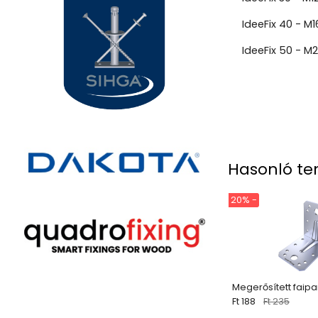
IdeeFix 40 - M1
IdeeFix 50 - M
Hasonló te
20% -
Megerősített faipa
Ft 188
Ft 235