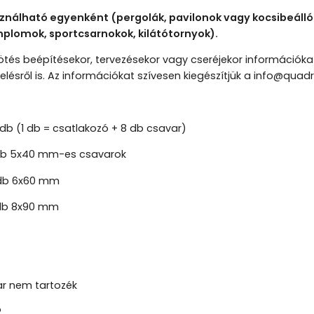
sználható egyenként (pergolák, pavilonok vagy kocsibeál
plomok, sportcsarnokok, kilátótornyok).
tés beépítésekor, tervezésekor vagy cseréjekor információka
elésről is. Az információkat szívesen kiegészítjük a info@quadr
b (1 db = csatlakozó + 8 db csavar)
8 db 5x40 mm-es csavarok
8 db 6x60 mm
 db 8x90 mm
r nem tartozék
2