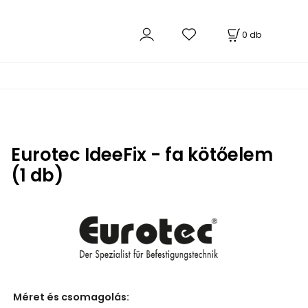
0
db
Eurotec IdeeFix - fa kötőelem
(1 db)
Méret és csomagolás
: