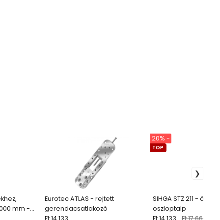
20% -
TOP
ekhez,
Eurotec ATLAS - rejtett
SIHGA STZ 211 - állíth
2000 mm -
gerendacsatlakozó
oszloptalp
Ft 14 133
Ft 14 133
Ft 17 666