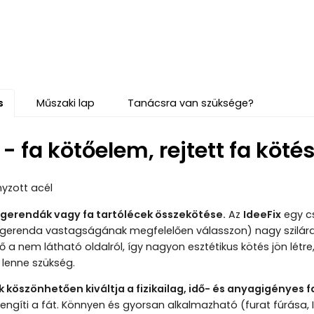
s
Műszaki lap
Tanácsra van szüksége?
 - fa kötőelem, rejtett fa köté
yzott acél
 gerendák vagy fa tartólécek összekötése.
Az
IdeeFix
egy cs
gerenda vastagságának megfelelően válasszon) nagy szilárdsá
ő a nem látható oldalról, így nagyon esztétikus kötés jön létre
lenne szükség.
 köszönhetően kiváltja a fizikailag, idő- és anyagigényes 
engíti a fát. Könnyen és gyorsan alkalmazható (furat fúrása,