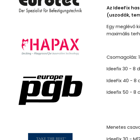
Az IdeeFix ha
(uszodák, tem
Egy meglévő kö
maximális terh
Csomagolás: 1d
Ideefix 30 - 
IdeeFix 40 - 
Ideefix 50 - 8
Menetes csava
IdeeFix 30 - M1