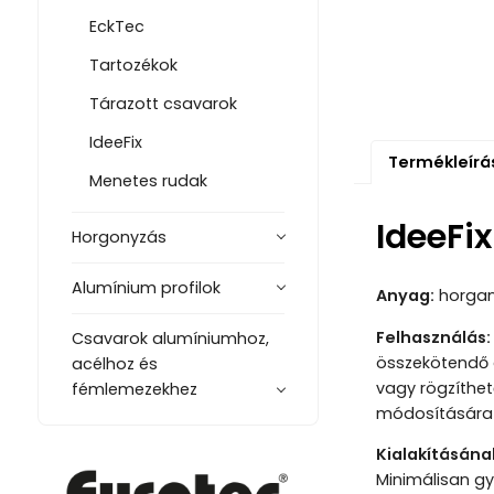
EckTec
Tartozékok
Tárazott csavarok
IdeeFix
Termékleírá
Menetes rudak
IdeeFix
Horgonyzás
Alumínium profilok
Anyag:
horgan
Felhasználás:
Csavarok alumíniumhoz,
összekötendő 
acélhoz és
vagy rögzíthet
fémlemezekhez
módosítására 
Kialakításának
Minimálisan gy