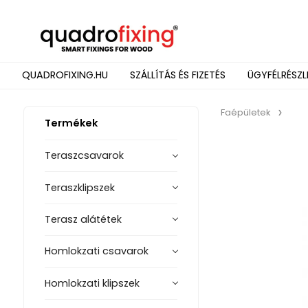
QUADROFIXING.HU
SZÁLLÍTÁS ÉS FIZETÉS
ÜGYFÉLRÉSZL
Faépületek
Termékek
Teraszcsavarok
Teraszklipszek
Terasz alátétek
Homlokzati csavarok
Homlokzati klipszek