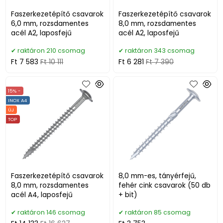
Faszerkezetépítő csavarok
Faszerkezetépítő csavarok
6,0 mm, rozsdamentes
8,0 mm, rozsdamentes
acél A2, laposfejű
acél A2, laposfejű
raktáron 210 csomag
raktáron 343 csomag
Ft 7 583
Ft 10 111
Ft 6 281
Ft 7 390
15% -
INOX A4
ÚJ
TOP
Faszerkezetépítő csavarok
8,0 mm-es, tányérfejű,
8,0 mm, rozsdamentes
fehér cink csavarok (50 db
acél A4, laposfejű
+ bit)
raktáron 146 csomag
raktáron 85 csomag