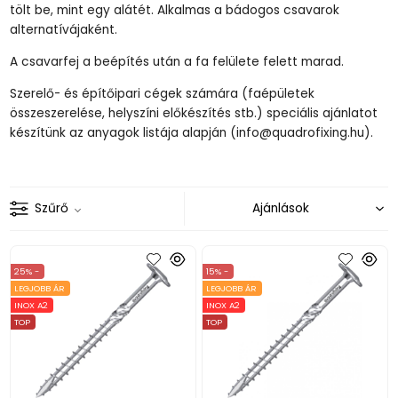
tölt be, mint egy alátét. Alkalmas a bádogos csavarok
alternatívájaként.
A csavarfej a beépítés után a fa felülete felett marad.
Szerelő- és építőipari cégek számára (faépületek
összeszerelése, helyszíni előkészítés stb.) speciális ajánlatot
készítünk az anyagok listája alapján (info@quadrofixing.hu).
Szűrő
25% -
15% -
LEGJOBB ÁR
LEGJOBB ÁR
INOX A2
INOX A2
TOP
TOP