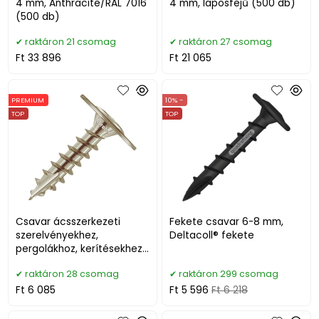
4 mm, Anthracite/RAL 7016
4 mm, laposfejű (500 db)
(500 db)
raktáron 21 csomag
raktáron 27 csomag
Ft 33 896
Ft 21 065
PREMIUM
10% -
TOP
TOP
Csavar ácsszerkezeti
Fekete csavar 6-8 mm,
szerelvényekhez,
Deltacoll® fekete
pergolákhoz, kerítésekhez
(50/100 db)
raktáron 28 csomag
raktáron 299 csomag
Ft 6 085
Ft 5 596
Ft 6 218