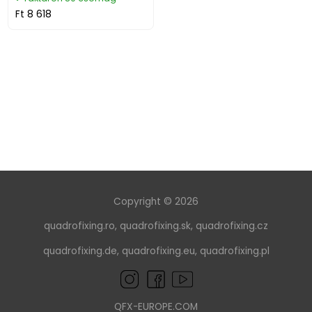
Ft 8 618
Copyright © 2026
quadrofixing.ro
,
quadrofixing.sk
,
quadrofixing.cz
quadrofixing.de
,
quadrofixing.eu
,
quadrofixing.pl
QFX-EUROPE.COM