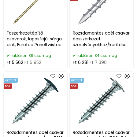
Faszerkezetépítő
Rozsdamentes acél csavar
csavarok, laposfejű, sárga
ácsszerkezeti
cink, Eurotec Paneltwistec
szerelvényekhez/kerítések
hez 8x40 mm (50 db + bit)
raktáron 39 csomag
raktáron 34 csomag
Ft 5 562
Ft 6 952
Ft 6 281
Ft 7 390
INOX C1
INOX C1
TOP
TOP
Rozsdamentes acél csavar
Rozsdamentes acél csavar