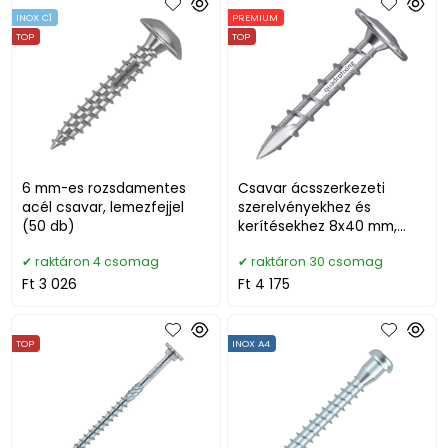
INOX C1
PREMIUM
TOP
TOP
6 mm-es rozsdamentes
Csavar ácsszerkezeti
acél csavar, lemezfejjel
szerelvényekhez és
(50 db)
kerítésekhez 8x40 mm,
viaszolt (50 db + bit)
raktáron 4 csomag
raktáron 30 csomag
Ft 3 026
Ft 4 175
TOP
INOX A4