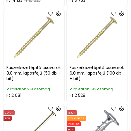
Ft 14 133
Ft 16 627
Ft 3 753
Faszerkezetépítő csavarok
Faszerkezetépítő csavarok
8,0 mm, laposfejű (50 db +
6,0 mm, laposfejű (100 db
bit)
+ bit)
raktáron 219 csomag
raktáron 195 csomag
Ft 2 681
Ft 2 528
20% -
15% -
TOP
LEGJOBB ÁR
INOX A2
TOP