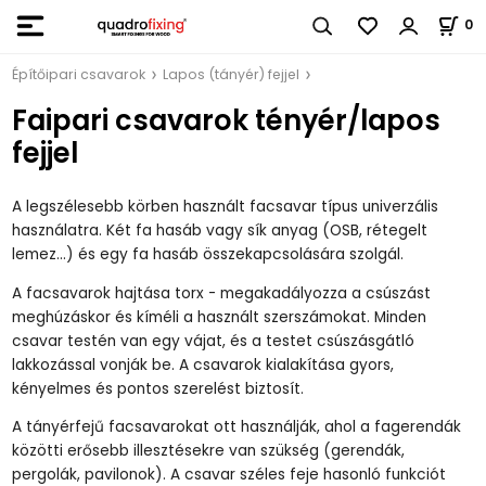
0
Építőipari csavarok
Lapos (tányér) fejjel
Faipari csavarok tényér/lapos
fejjel
A legszélesebb körben használt facsavar típus univerzális
használatra. Két fa hasáb vagy sík anyag (OSB, rétegelt
lemez...) és egy fa hasáb összekapcsolására szolgál.
A facsavarok hajtása torx - megakadályozza a csúszást
meghúzáskor és kíméli a használt szerszámokat. Minden
csavar testén van egy vájat, és a testet csúszásgátló
lakkozással vonják be. A csavarok kialakítása gyors,
kényelmes és pontos szerelést biztosít.
A tányérfejű facsavarokat ott használják, ahol a fagerendák
közötti erősebb illesztésekre van szükség (gerendák,
pergolák, pavilonok). A csavar széles feje hasonló funkciót