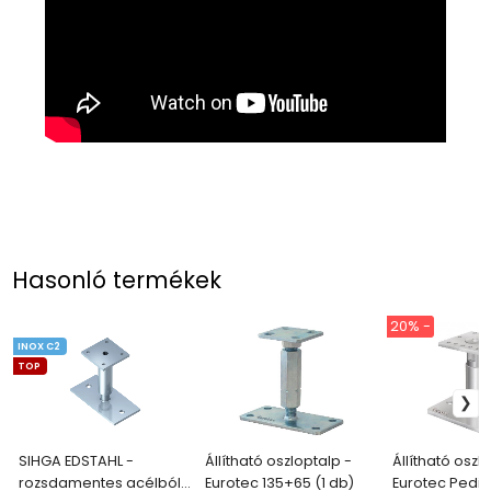
Hasonló termékek
20% -
INOX C2
TOP
SIHGA EDSTAHL -
Állítható oszloptalp -
Állítható oszl
rozsdamentes acélból
Eurotec 135+65 (1 db)
Eurotec PediX