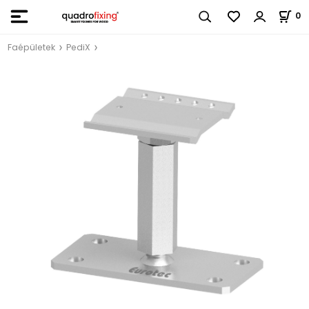
0
Faépületek
PediX