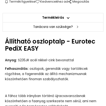
Termék figyelése
Kedvencekhez ad
Megosztás
Termékleírás
Tanácsra van szüksége?
Állítható oszloptalp - Eurotec
PediX EASY
Anyag:
S235JR acél nikkel-cink bevonattal
Felhasználás:
oszlopok, gerendák vagy tartólécek
rögzítése, a fagerendák az állító mechanizmusnak
köszönhetően finoman szabályozhatók.
A fához több irányban történő újracsavarozásnak
köszönhetően a faanyag szerkezete nem sérül, ami nem