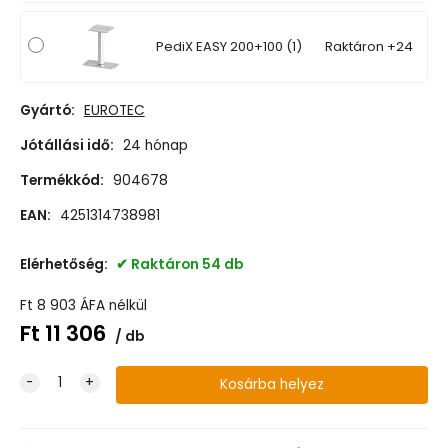
PediX EASY 200+100 (1)
Raktáron +24
Gyártó:
EUROTEC
Jótállási idő:
24 hónap
Termékkód:
904678
EAN:
4251314738981
Elérhetőség:
Raktáron 54 db
Ft
8 903
ÁFA nélkül
Ft
11 306
db