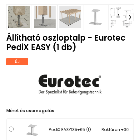
Állítható oszloptalp - Eurotec
PediX EASY (1 db)
ÚJ
Méret és csomagolás
:
PediX EASY135+65 (1)
Raktáron +30