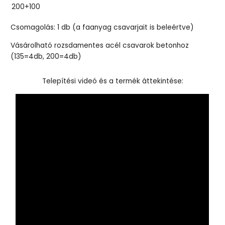
200+100
Csomagolás: 1 db (a faanyag csavarjait is beleértve)
Vásárolható rozsdamentes acél csavarok betonhoz
(135=4db, 200=4db)
Telepítési videó és a termék áttekintése: