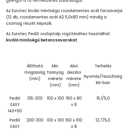
gyengíti a fa természetes szilárdságát.
Az Eurotec kiváló minőségű rozsdamentes acél facsavarjai
(12 db, rozsdamentes acél A2 5,0x80 mm) mindig a
csomag részét képezik.
Az Eurotec PediX oszloptalp rögzítéséhez használhat
kiváló minőségű betoncsavarokat.
Állítható
Min.
Alsó
Terhelés
magasság
faanyag
deszka
Nyomás/feszültség
(mm)
mérete
mérete
kN-ban
(mm)
(mm)
PediX
135-200
100 x 100
160 x 80
15,1/5,0
EASY
x 6
140+50
PediX
200-300
100 x 100
160 x 100
12,7/5,0
EASY
x 8