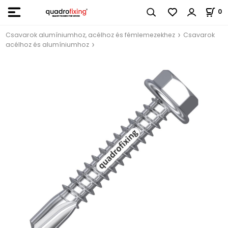
0
Csavarok alumíniumhoz, acélhoz és fémlemezekhez
Csavarok
acélhoz és alumíniumhoz