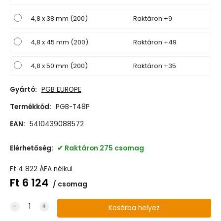
4,8 x 38 mm (200)
Raktáron +9
4,8 x 45 mm (200)
Raktáron +49
4,8 x 50 mm (200)
Raktáron +35
Gyártó:
PGB EUROPE
Termékkód:
PGB-T48P
EAN:
5410439088572
Elérhetőség:
Raktáron 275 csomag
Ft
4 822
ÁFA nélkül
Ft
6 124
csomag