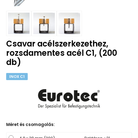
Csavar acélszerkezethez,
rozsdamentes acél C1, (200
db)
INOX C1
Méret és csomagolás
: