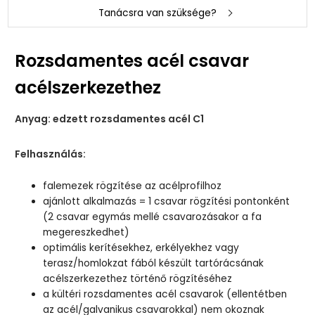
Tanácsra van szüksége?
Rozsdamentes acél csavar
acélszerkezethez
Anyag: edzett rozsdamentes acél C1
Felhasználás:
falemezek rögzítése az acélprofilhoz
ajánlott alkalmazás = 1 csavar rögzítési pontonként
(2 csavar egymás mellé csavarozásakor a fa
megereszkedhet)
optimális kerítésekhez, erkélyekhez vagy
terasz/homlokzat fából készült tartórácsának
acélszerkezethez történő rögzítéséhez
a kültéri rozsdamentes acél csavarok (ellentétben
az acél/galvanikus csavarokkal) nem okoznak