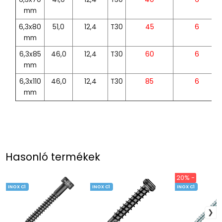
mm
6,3x80
51,0
12,4
T30
45
6
mm
6,3x85
46,0
12,4
T30
60
6
mm
6,3x110
46,0
12,4
T30
85
6
mm
Hasonló termékek
20% -
INOX C1
INOX C1
INOX C1