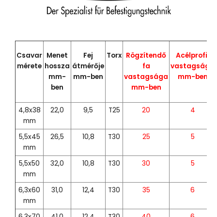
Csavar
Menet
Fej
Torx
Rögzítendő
Acélprofil
mérete
hossza
átmérője
fa
vastagsága
mm-
mm-ben
vastagsága
mm-ben
ben
mm-ben
4,8x38
22,0
9,5
T25
20
4
mm
5,5x45
26,5
10,8
T30
25
5
mm
5,5x50
32,0
10,8
T30
30
5
mm
6,3x60
31,0
12,4
T30
35
6
mm
6,3x70
41,0
12,4
T30
40
6