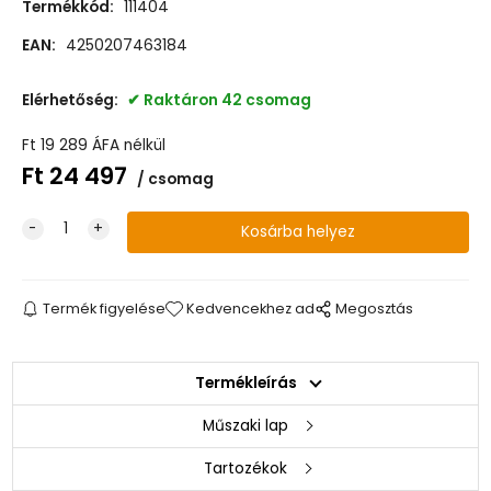
Termékkód:
111404
EAN:
4250207463184
Elérhetőség:
Raktáron 42 csomag
Ft
19 289
ÁFA nélkül
Ft
24 497
csomag
Termék figyelése
Kedvencekhez ad
Megosztás
Termékleírás
Műszaki lap
Tartozékok