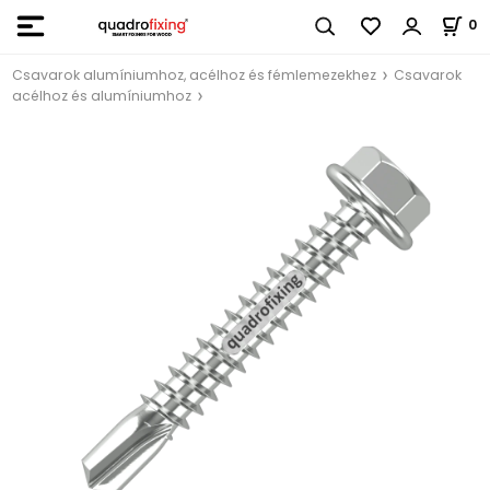
0
Csavarok alumíniumhoz, acélhoz és fémlemezekhez
Csavarok
acélhoz és alumíniumhoz