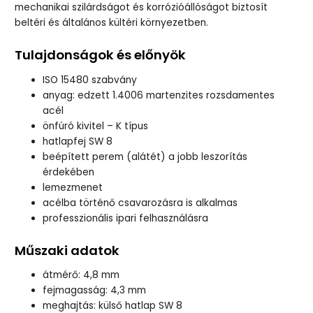
mechanikai szilárdságot és korrózióállóságot biztosít
beltéri és általános kültéri környezetben.
Tulajdonságok és előnyök
ISO 15480 szabvány
anyag: edzett 1.4006 martenzites rozsdamentes
acél
önfúró kivitel – K típus
hatlapfej SW 8
beépített perem (alátét) a jobb leszorítás
érdekében
lemezmenet
acélba történő csavarozásra is alkalmas
professzionális ipari felhasználásra
Műszaki adatok
átmérő: 4,8 mm
fejmagasság: 4,3 mm
meghajtás: külső hatlap SW 8