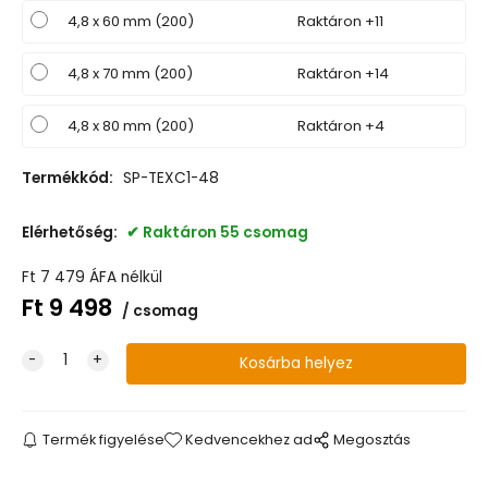
4,8 x 60 mm (200)
Raktáron +11
4,8 x 70 mm (200)
Raktáron +14
4,8 x 80 mm (200)
Raktáron +4
Termékkód:
SP-TEXC1-48
Elérhetőség:
Raktáron 55 csomag
Ft
7 479
ÁFA nélkül
Ft
9 498
csomag
Termék figyelése
Kedvencekhez ad
Megosztás