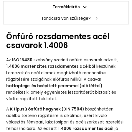
Termékleírás
Tanácsra van szüksége?
Önfúró rozsdamentes acél
csavarok 1.4006
Az
ISO 15480
szabvány szerinti önfúró csavarok edzett,
1.4006 martenzites rozsdamentes acélból
készülnek.
Lemezek és acél elemek megbízható mechanikus
rögzítésére szolgálnak előfúrás nélkül. A csavar
hatlapfejjel és beépített peremmel (alátéttel)
rendelkezik, amely egyenletes leszorítóerőt biztosít és
védi a rögzített felületet.
A
K típusú önfúró hegynek (DIN 7504)
köszönhetően
acélba történő rögzítésre is alkalmas, ezért kiváló
választás fémipari, lakatosipari és acélszerkezet-szerelési
felhasználásra. Az edzett
1.4006 rozsdamentes acél
jó