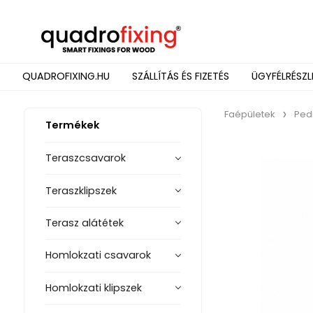
QUADROFIXING.HU
SZÁLLÍTÁS ÉS FIZETÉS
ÜGYFÉLRÉSZL
Faépületek
Ped
Termékek
Teraszcsavarok
Teraszklipszek
Terasz alátétek
Homlokzati csavarok
Homlokzati klipszek