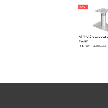
20% -
Állítható oszloptal
PediX
Ft 17 901
Ft 22 377