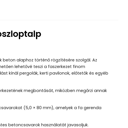
oszloptalp
k beton alaphoz történő rögzítésére szolgál. Az
hetően lehetővé teszi a faszerkezet finom
st kínál pergolák, kerti pavilonok, előtetők és egyéb
szerkezetének megbontását, miközben megőrzi annak
csavarokat (5,0 × 80 mm), amelyek a fa gerenda
tes betoncsavarok használatát javasoljuk.