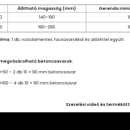
Állítható magasság (mm)
Gerenda min
0
140–190
1
00
190–290
1
alma:
1 db, rozsdamentes facsavarokkal és alátéttel együtt.
 megvásárolható betoncsavarok:
0+50 – 2 db 10 × 90 mm betoncsavar
0+100 – 4 db 10 × 90 mm betoncsavar
Szerelési videó és termékátt