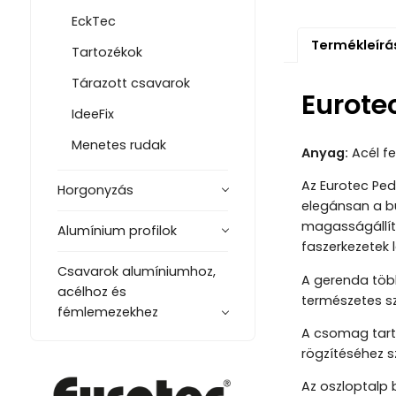
EckTec
Termékleírá
Tartozékok
Tárazott csavarok
Eurotec
IdeeFix
Menetes rudak
Anyag:
Acél fe
Az Eurotec Ped
Horgonyzás
elegánsan a bu
magasságállítá
Alumínium profilok
faszerkezetek 
Csavarok alumíniumhoz,
A gerenda töb
acélhoz és
természetes sz
fémlemezekhez
A csomag tart
rögzítéséhez s
Az oszloptalp