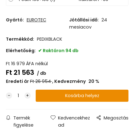
Gyártó:
EUROTEC
Jótállási idő:
24
mesiacov
Termékkód:
PEDIXBLACK
Elérhetőség:
Raktáron 94 db
Ft
16 979
ÁFA nélkül
Ft
21 563
db
Eredeti ár
Ft
26 954
Kedvezmény
20
%
Termék
Kedvencekhez
Megosztás
figyelése
ad