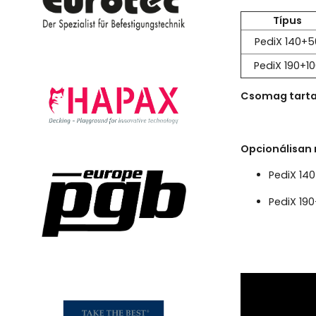
Típus
PediX 140+5
PediX 190+1
Csomag tart
Opcionálisan
PediX 14
PediX 19