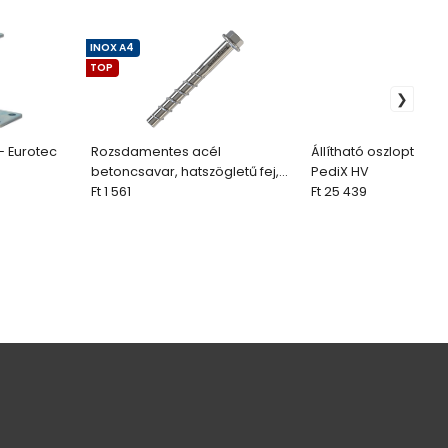
INOX A4
TOP
 - Eurotec
Rozsdamentes acél
Állítható oszloptalp -
betoncsavar, hatszögletű fej,
PediX HV
rozsdamentes acél A4 (1 db)
Ft 1 561
Ft 25 439