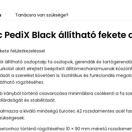
s
Tanácsra van szüksége?
 PediX Black állítható fekete 
kete felületkezeléssel
iX állítható oszloptalp fa oszlopok, gerendák és tartógerendá
rkolat alatt elrejtett beépített állítómechanizmusnak köszön
sát a szerelést követően is. Esztétikus és funkcionális megoldá
látható rögzítéséhez.
b irányból történő csavarozása minimálisra csökkenti a fa 
ilárdságát és stabilitását.
almazza a kiváló minőségű Eurotec A2 rozsdamentes acél fa
zükségesek.
 betonhoz történő rögzítéséhez 10 × 90 mm méretű rozsdamen