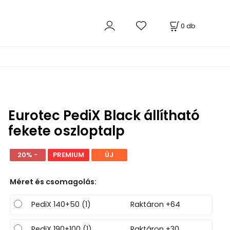
0
db
Eurotec PediX Black állítható
fekete oszloptalp
20% -
PREMIUM
ÚJ
Méret és csomagolás
:
PediX 140+50 (1)
Raktáron +64
PediX 190+100 (1)
Raktáron +30