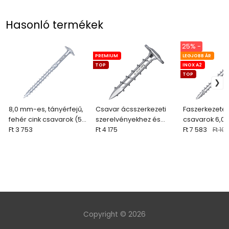
Hasonló termékek
25% -
PREMIUM
LEGJOBB ÁR
TOP
INOX A2
TOP
8,0 mm-es, tányérfejű,
Csavar ácsszerkezeti
Faszerkezetép
fehér cink csavarok (50
szerelvényekhez és
csavarok 6,0
db + bit)
Ft 3 753
kerítésekhez 8x40 mm,
Ft 4 175
rozsdamentes
Ft 7 583
Ft 10 1
viaszolt (50 db + bit)
laposfejű
Copyright © 2026