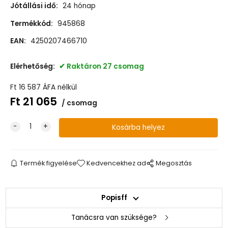
Jótállási idő:
24 hónap
Termékkód:
945868
EAN:
4250207466710
Elérhetőség:
Raktáron 27 csomag
Ft
16 587
ÁFA nélkül
Ft
21 065
csomag
Termék figyelése
Kedvencekhez ad
Megosztás
Popisff
Tanácsra van szüksége?