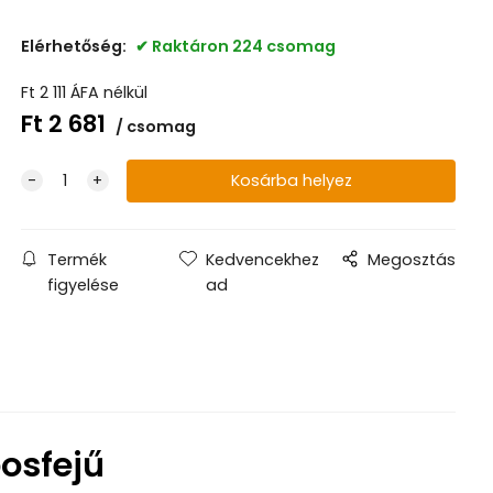
8x280 mm (50+bit)
Raktáron +7
Elérhetőség:
Raktáron 224 csomag
8x300 mm (50+bit)
Raktáron +2
Ft
2 111
ÁFA nélkül
Ft
2 681
csomag
8x320 mm (50+bit)
Raktáron +6
8x340 mm (50+bit)
Raktáron +2
8x360 mm (50+bit)
Raktáron +8
Termék
Kedvencekhez
Megosztás
figyelése
ad
8x380 mm (50+bit)
Raktáron +3
8x400 mm (50+bit)
Raktáron +7
osfejű