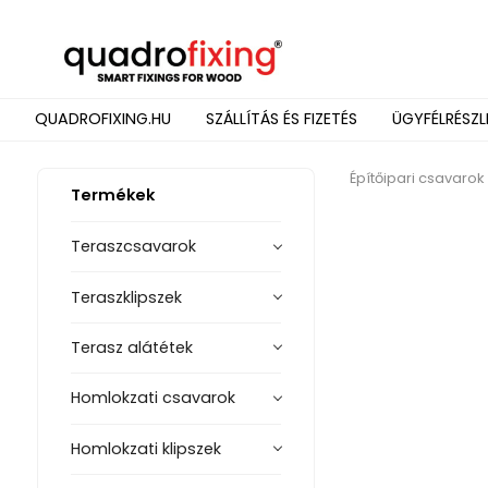
QUADROFIXING.HU
SZÁLLÍTÁS ÉS FIZETÉS
ÜGYFÉLRÉSZL
Építőipari csavarok
Termékek
Teraszcsavarok
Teraszklipszek
Terasz alátétek
Homlokzati csavarok
Homlokzati klipszek