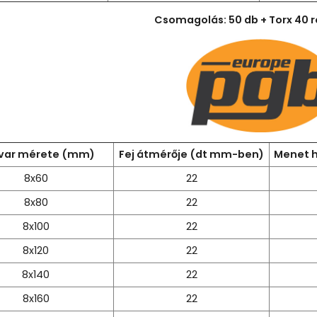
Csomagolás: 50 db + Torx 40 r
var mérete (mm)
Fej átmérője (dt mm-ben)
Menet h
8x60
22
8x80
22
8x100
22
8x120
22
8x140
22
8x160
22