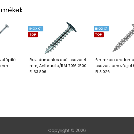
rmékek
INOX C1
INOX C1
TOP
TOP
zetépítő
Rozsdamentes acél csavar 4
6 mm-es rozsdame
0 mm
mm, Anthracite/RAL 7016 (500
csavar, lemezfejjel 
db)
Ft 33 896
Ft 3 026
Copyright © 2026