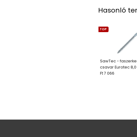
Hasonló te
TOP
SawTec - faszerke
csavar Eurotec 8,
Ft 7 066