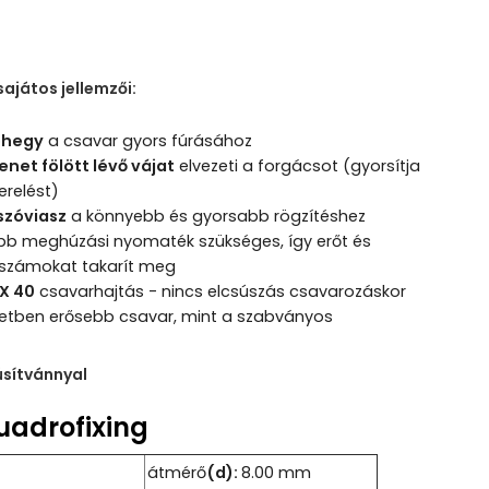
sajátos jellemzői:
óhegy
a csavar gyors fúrásához
net fölött lévő vájat
elvezeti a forgácsot (gyorsítja
erelést)
szóviasz
a könnyebb és gyorsabb rögzítéshez
ebb meghúzási nyomaték szükséges, így erőt és
rszámokat takarít meg
X 40
csavarhajtás - nincs elcsúszás csavarozáskor
etben erősebb csavar, mint a szabványos
úsítvánnyal
átmérő
(d):
8.00 mm