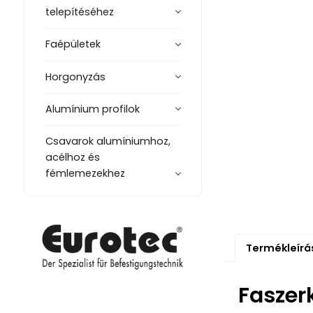
telepítéséhez
Faépületek
Horgonyzás
Alumínium profilok
Csavarok alumíniumhoz,
acélhoz és
fémlemezekhez
Termékleírá
Faszer