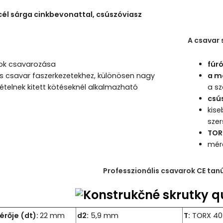
él sárga cinkbevonattal, csúszóviasz
A csavar 
ok csavarozása
fúr
is csavar faszerkezetekhez, különösen nagy
a me
ételnek kitett kötéseknél alkalmazható
a sz
csú
kis
sze
TOR
mér
Professzionális csavarok CE tan
érője (dt):
22 mm
d2:
5,9 mm
T:
TORX 40