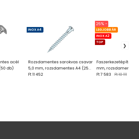
25% -
INOX A4
LEGJOBB ÁR
INOX A2
TOP
ntes acél
Rozsdamentes sarokvas csavar
Faszerkezetépítő csa
(50 db)
5,0 mm, rozsdamentes A4 (250
mm, rozsdamentes a
db)
Ft 11 452
laposfejű
Ft 7 583
Ft 10 111