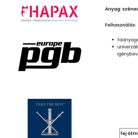
Anyag: szénac
Felhasználás:
faanyag
univerzál
igénybev
fej átm