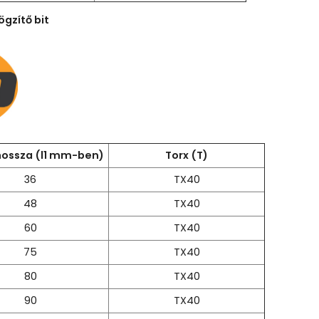
ögzítő bit
ossza (l1 mm-ben)
Torx (T)
36
TX40
48
TX40
60
TX40
75
TX40
80
TX40
90
TX40