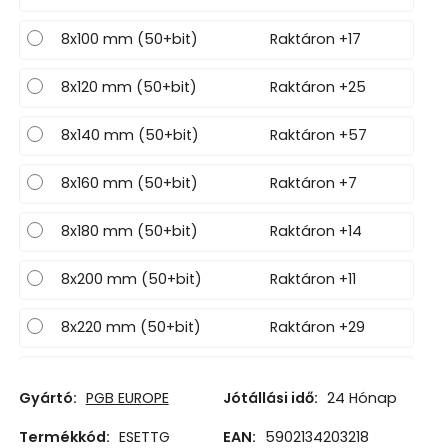
8x100 mm (50+bit)
Raktáron +17
8x120 mm (50+bit)
Raktáron +25
8x140 mm (50+bit)
Raktáron +57
8x160 mm (50+bit)
Raktáron +7
8x180 mm (50+bit)
Raktáron +14
8x200 mm (50+bit)
Raktáron +11
8x220 mm (50+bit)
Raktáron +29
8x240 mm (50+bit)
Raktáron +15
Gyártó:
PGB EUROPE
Jótállási idő:
24 Hónap
8x260 mm (50+bit)
Raktáron +4
Termékkód:
ESETTG
EAN:
5902134203218