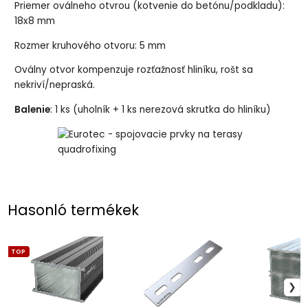
Priemer oválneho otvrou (kotvenie do betónu/podkladu):
18x8 mm
Rozmer kruhového otvoru: 5 mm
Oválny otvor kompenzuje rozťažnosť hliníku, rošt sa
nekriví/nepraská.
Balenie
: 1 ks (uholník + 1 ks nerezová skrutka do hliníku)
Hasonló termékek
TOP