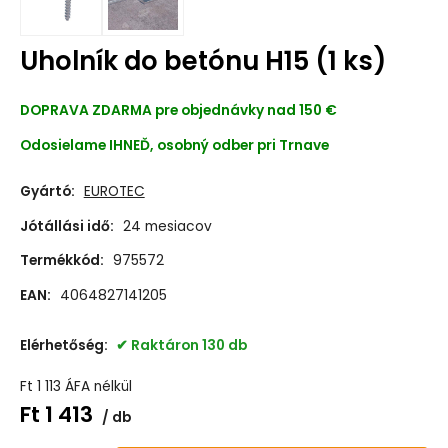
Uholník do betónu H15 (1 ks)
DOPRAVA ZDARMA
pre objednávky nad 150 €
Odosielame IHNEĎ, osobný odber pri Trnave
Gyártó:
EUROTEC
Jótállási idő:
24 mesiacov
Termékkód:
975572
EAN:
4064827141205
Elérhetőség:
Raktáron 130 db
Ft
1 113
ÁFA nélkül
Ft
1 413
db