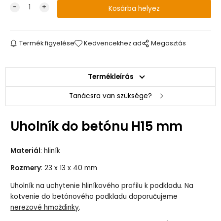
Termék figyelése
Kedvencekhez ad
Megosztás
Termékleírás
Tanácsra van szüksége?
Uholník do betónu H15 mm
Materiál
: hliník
Rozmery
: 23 x 13 x 40 mm
Uholník na uchytenie hliníkového profilu k podkladu. Na
kotvenie do betónového podkladu doporučujeme
nerezové hmoždinky
.