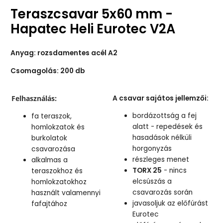
Teraszcsavar 5x60 mm -
Hapatec Heli Eurotec V2A
Anyag: rozsdamentes acél A2
Csomagolás: 200 db
Felhasználás:
A csavar sajátos jellemzői:
bordázottság a fej
fa teraszok,
alatt - repedések és
homlokzatok és
hasadások nélküli
burkolatok
horgonyzás
csavarozása
részleges menet
alkalmas a
TORX 25
- nincs
teraszokhoz és
elcsúszás a
homlokzatokhoz
csavarozás során
használt valamennyi
javasoljuk az előfúrást
fafajtához
Eurotec