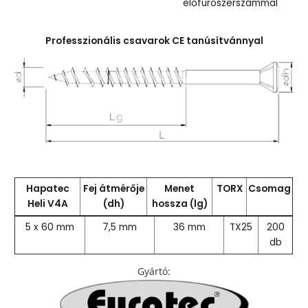
előfúrószerszámmal
Professzionális csavarok CE tanúsítvánnyal
Hapatec
Fej átmérője
Menet
TORX
Csomag
Heli V4A
(dh)
hossza (lg)
5 x 60 mm
7,5 mm
36 mm
TX25
200
db
Gyártó
: