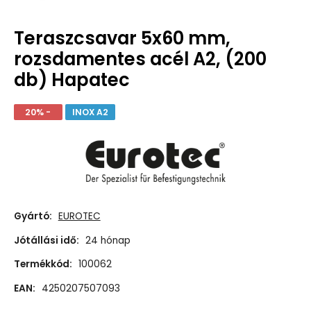
Teraszcsavar 5x60 mm,
rozsdamentes acél A2, (200
db) Hapatec
20% -
INOX A2
Gyártó:
EUROTEC
Jótállási idő:
24 hónap
Termékkód:
100062
EAN:
4250207507093