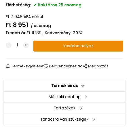
Elérhetőség:
Raktáron 25 csomag
Ft
7 048
ÁFA nélkül
Ft
8 951
csomag
Eredeti ár
Ft
11 189
Kedvezmény
20
%
Termék figyelése
Kedvencekhez ad
Megosztás
Termékleírás
Műszaki adatlap
Tartozékok
Tanácsra van szüksége?