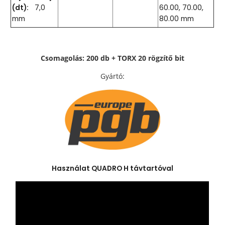
(dt):
7,0
60.00, 70.00,
mm
80.00 mm
Csomagolás: 200 db + TORX 20 rögzítő bit
Gyártó:
Használat QUADRO H távtartóval