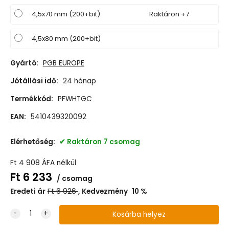
4,5x70 mm (200+bit)
Raktáron +7
4,5x80 mm (200+bit)
Gyártó:
PGB EUROPE
Jótállási idő:
24 hónap
Termékkód:
PFWHTGC
EAN:
5410439320092
Elérhetőség:
Raktáron 7 csomag
Ft
4 908
ÁFA nélkül
Ft
6 233
csomag
Eredeti ár
Ft
6 926
Kedvezmény
10
%