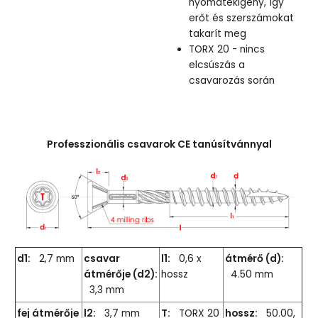
nyomatékigény, így
erőt és szerszámokat
takarít meg
TORX 20 - nincs
elcsúszás a
csavarozás során
Professzionális csavarok CE tanúsítvánnyal
d1:
2,7 mm
csavar
l1:
0,6 x
átmérő (d):
átmérője (d2):
hossz
4.50 mm
3,3 mm
fej átmérője
l2:
3,7 mm
T:
TORX 20
hossz:
50.00,