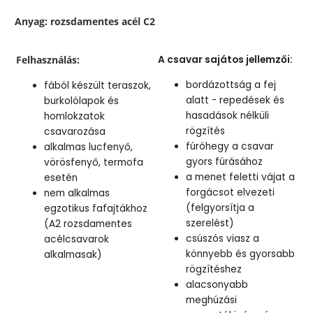
Anyag: rozsdamentes acél C2
Felhasználás:
A csavar sajátos jellemzői:
bordázottság a fej
fából készült teraszok,
alatt - repedések és
burkolólapok és
hasadások nélküli
homlokzatok
rögzítés
csavarozása
fúróhegy a csavar
alkalmas lucfenyő,
gyors fúrásához
vörösfenyő, termofa
a menet feletti vájat a
esetén
forgácsot elvezeti
nem alkalmas
(felgyorsítja a
egzotikus fafajtákhoz
szerelést)
(A2 rozsdamentes
csúszós viasz a
acélcsavarok
könnyebb és gyorsabb
alkalmasak)
rögzítéshez
alacsonyabb
meghúzási