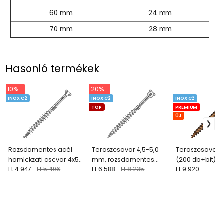
60 mm
24 mm
70 mm
28 mm
Hasonló termékek
10% -
20% -
INOX C2
INOX C2
INOX C2
TOP
PREMIUM
ÚJ
Rozsdamentes acél
Teraszcsavar 4,5-5,0
Teraszcsavar
homlokzati csavar 4x50
mm, rozsdamentes
(200 db+bit) 
mm (200 + bit)
Ft 4 947
Ft 5 496
acél C2 (200 db + bit)
Ft 6 588
Ft 8 235
ANTIK
Ft 9 920
QUADROFIX C2
QUADROFIX TERRIX