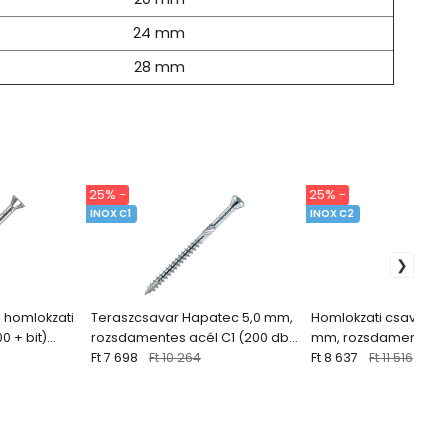
24 mm
28 mm
25% -
25% -
INOX C1
INOX C2
 homlokzati
Teraszcsavar Hapatec 5,0 mm,
Homlokzati csavarok 
 + bit)
rozsdamentes acél C1 (200 db)
mm, rozsdamentes a
Eurotec
Ft 7 698
Ft 10 264
barna (200 db + bit)
Ft 8 637
Ft 11 516