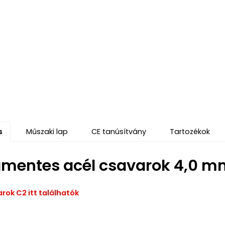
s
Műszaki lap
CE tanúsítvány
Tartozékok
mentes acél csavarok 4,0 m
rok C2 itt találhatók