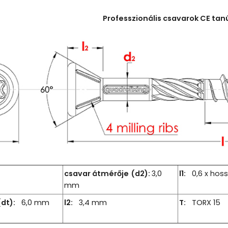
Professzionális csavarok CE tan
csavar átmérője
(d2):
3,0
l1:
0,6 x hoss
mm
(dt):
6,0 mm
l2:
3,4 mm
T:
TORX 15