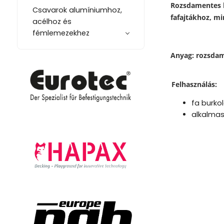
Rozsdamentes h
Csavarok alumíniumhoz,
fafajtákhoz, mi
acélhoz és
fémlemezekhez
Anyag: rozsdam
Felhasználás:
fa burko
alkalmas