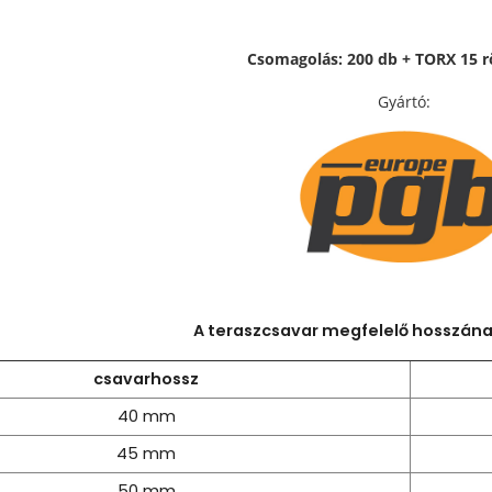
Csomagolás: 200 db + TORX 15 rö
Gyártó:
A teraszcsavar megfelelő hosszának
csavarhossz
40 mm
45 mm
50 mm