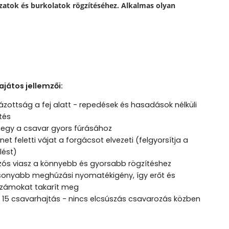
atok és burkolatok rögzítéséhez. Alkalmas olyan
ajátos jellemzői:
zottság a fej alatt - repedések és hasadások nélküli
tés
hegy a csavar gyors fúrásához
et feletti vájat a forgácsot elvezeti (felgyorsítja a
lést)
zós viasz a könnyebb és gyorsabb rögzítéshez
sonyabb meghúzási nyomatékigény, így erőt és
számokat takarít meg
 15 csavarhajtás - nincs elcsúszás csavarozás közben