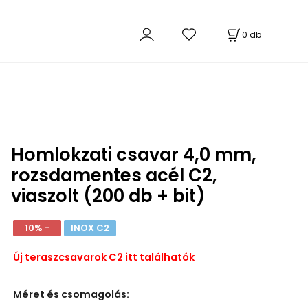
0
db
Homlokzati csavar 4,0 mm,
rozsdamentes acél C2,
viaszolt (200 db + bit)
10% -
INOX C2
Új teraszcsavarok C2 itt találhatók
Méret és csomagolás
: