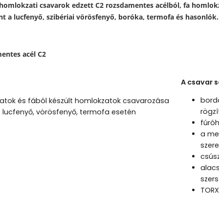
omlokzati csavarok edzett C2 rozsdamentes acélból, fa homlokz
nt a lucfenyő, szibériai vörösfenyő, boróka, termofa és hasonlók.
entes acél C2
A csavar s
bordá
latok és fából készült homlokzatok csavarozása
rögzí
 lucfenyő, vörösfenyő, termofa esetén
fúró
a men
szere
csús
alac
szer
TORX