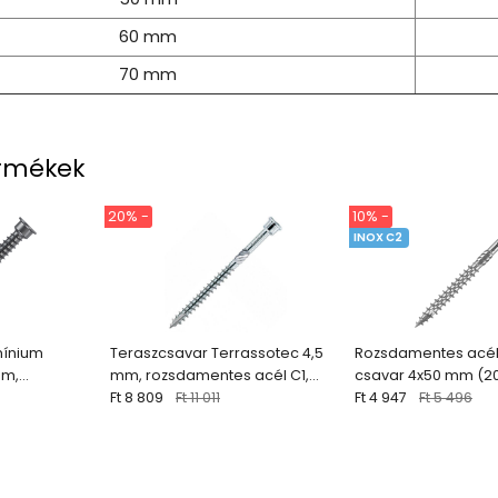
60 mm
70 mm
rmékek
20% -
10% -
INOX C2
mínium
Teraszcsavar Terrassotec 4,5
Rozsdamentes acél
mm,
mm, rozsdamentes acél C1,
csavar 4x50 mm (200
 C1 (200 db)
(200 db) Eurotec
Ft 8 809
Ft 11 011
QUADROFIX C2
Ft 4 947
Ft 5 496