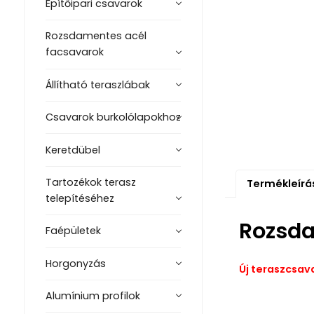
Építőipari csavarok
Rozsdamentes acél
facsavarok
Állítható teraszlábak
Csavarok burkolólapokhoz
Keretdübel
Tartozékok terasz
Termékleírá
telepítéséhez
Rozsda
Faépületek
Horgonyzás
Új teraszcsava
Alumínium profilok