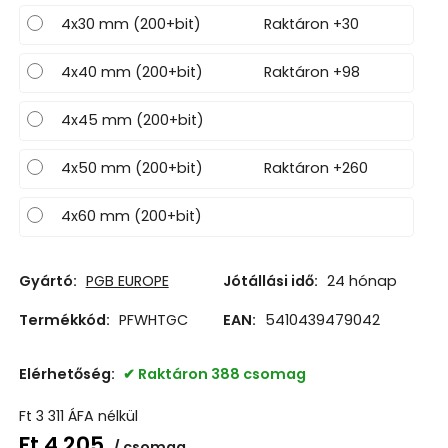
4x30 mm (200+bit)
Raktáron +30
4x40 mm (200+bit)
Raktáron +98
4x45 mm (200+bit)
4x50 mm (200+bit)
Raktáron +260
4x60 mm (200+bit)
Gyártó:
PGB EUROPE
Jótállási idő:
24 hónap
Termékkód:
PFWHTGC
EAN:
5410439479042
Elérhetőség:
Raktáron 388 csomag
Ft
3 311
ÁFA nélkül
Ft
4 205
csomag