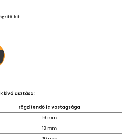
gzítő bit
 kiválasztása:
rögzítendő fa vastagsága
16 mm
18 mm
20 mm