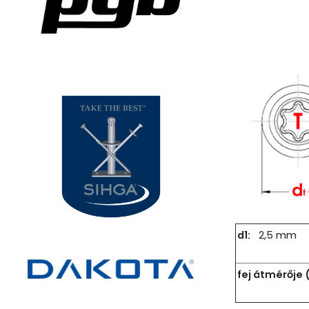
d1:
2,5 mm
fej átmérője 