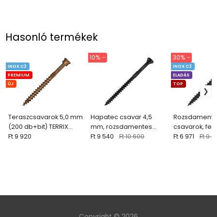
Hasonló termékek
10% -
30% -
INOX C2
INOX C2
PREMIUM
ELADÁS
ÚJ
TOP
Teraszcsavarok 5,0 mm
Hapatec csavar 4,5
Rozsdamente
(200 db+bit) TERRIX
mm, rozsdamentes
csavarok, feke
ANTIK
Ft 9 920
acél C1, fekete (200 db)
Ft 9 540
Ft 10 600
mm (200 db + 
Ft 6 971
Ft 9 9
QUADROFIX B
Copyright © 2026