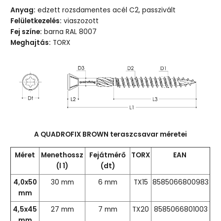
Anyag:
edzett rozsdamentes acél C2, passzivált
Felületkezelés:
viaszozott
Fej színe:
barna RAL 8007
Meghajtás:
TORX
A QUADROFIX BROWN teraszcsavar méretei
Méret
Menethossz
Fejátmérő
TORX
EAN
(l 1)
(dt)
4,0x50
30 mm
6 mm
TX15
8585066800983
mm
4,5x45
27 mm
7 mm
TX20
8585066801003
mm