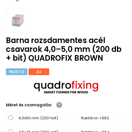
Barna rozsdamentes acél
csavarok 4,0–5,0 mm (200 db
+ bit) QUADROFIX BROWN
INOX C2
ÚJ
Méret és csomagolás
:
4,0x50 mm (200+bit)
Raktáron +662