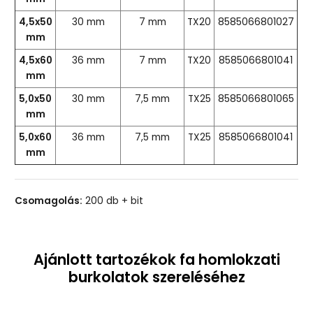
4,5x50
30 mm
7 mm
TX20
8585066801027
mm
4,5x60
36 mm
7 mm
TX20
8585066801041
mm
5,0x50
30 mm
7,5 mm
TX25
8585066801065
mm
5,0x60
36 mm
7,5 mm
TX25
8585066801041
mm
Csomagolás:
200 db + bit
Ajánlott tartozékok fa homlokzati
burkolatok szereléséhez