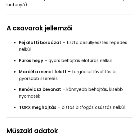
lucfenyő)
A csavarok jellemzői
Fej alatti bordázat
– tiszta besüllyesztés repedés
nélkül
Fúrós hegy
– gyors behajtás előfúrás nélkül
Maróél a menet felett
– forgácseltávolítás és
gyorsabb szerelés
Kenőviasz bevonat
– könnyebb behajtás, kisebb
nyomaték
TORX meghajtás
– biztos bitfogás csúszás nélkül
Műszaki adatok