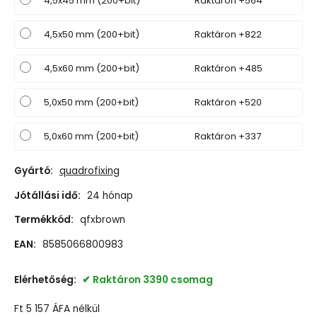
4,5x45 mm (200+bit)
Raktáron +564
4,5x50 mm (200+bit)
Raktáron +822
4,5x60 mm (200+bit)
Raktáron +485
5,0x50 mm (200+bit)
Raktáron +520
5,0x60 mm (200+bit)
Raktáron +337
Gyártó:
quadrofixing
Jótállási idő:
24 hónap
Termékkód:
qfxbrown
EAN:
8585066800983
Elérhetőség:
Raktáron 3390 csomag
Ft
5 157
ÁFA nélkül