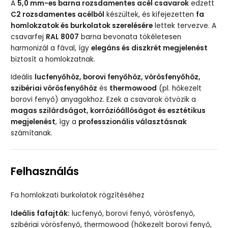
A
5,0 mm-es barna rozsdamentes acél csavarok
edzett
C2 rozsdamentes acélból
készültek, és kifejezetten
fa
homlokzatok és burkolatok szerelésére
lettek tervezve. A
csavarfej
RAL 8007
barna bevonata tökéletesen
harmonizál a fával, így
elegáns és diszkrét megjelenést
biztosít a homlokzatnak.
Ideális
lucfenyőhöz, borovi fenyőhöz, vörösfenyőhöz,
szibériai vörösfenyőhöz
és
thermowood
(pl. hőkezelt
borovi fenyő) anyagokhoz. Ezek a csavarok ötvözik a
magas szilárdságot, korrózióállóságot és esztétikus
megjelenést
, így a
professzionális választásnak
számítanak.
Felhasználás
Fa homlokzati burkolatok rögzítéséhez
Ideális fafajták:
lucfenyő, borovi fenyő, vörösfenyő,
szibériai vörösfenyő, thermowood (hőkezelt borovi fenyő,