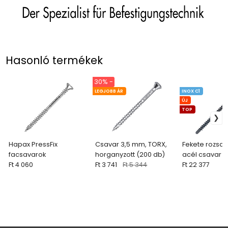
Hasonló termékek
30% -
LEGJOBB ÁR
INOX C1
ÚJ
TOP
Hapax PressFix
Csavar 3,5 mm, TORX,
Fekete rozsd
facsavarok
horganyzott (200 db)
acél csavar 
Ft 4 060
Ft 3 741
Ft 5 344
3,2 mm (500 
Ft 22 377