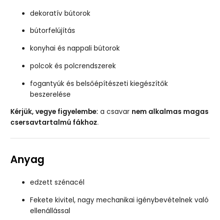
dekoratív bútorok
bútorfelújítás
konyhai és nappali bútorok
polcok és polcrendszerek
fogantyúk és belsőépítészeti kiegészítők
beszerelése
Kérjük, vegye figyelembe:
a csavar
nem alkalmas magas
csersavtartalmú fákhoz
.
Anyag
edzett szénacél
Fekete kivitel, nagy mechanikai igénybevételnek való
ellenállással