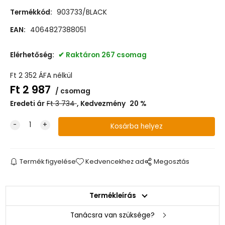
Termékkód:
903733/BLACK
EAN:
4064827388051
Elérhetőség:
Raktáron 267 csomag
Ft
2 352
ÁFA nélkül
Ft
2 987
csomag
Eredeti ár
Ft
3 734
Kedvezmény
20
%
Termék figyelése
Kedvencekhez ad
Megosztás
Termékleírás
Tanácsra van szüksége?