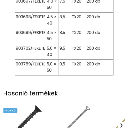
903697/FEKETE
4,0 ×
7,5
TX20
200 db
50
903698/FEKETE
4,5 ×
8,5
TX20
200 db
40
903699/FEKETE
4,5 ×
8,5
TX20
200 db
50
903702/FEKETE
5,0 ×
9,5
TX20
200 db
40
903789/FEKETE
5,0 ×
9,5
TX20
200 db
50
Hasonló termékek
INOX C2