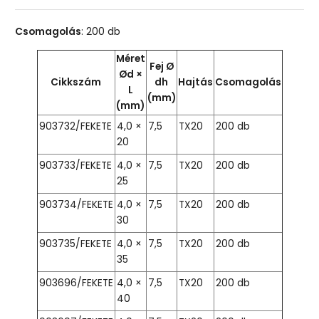
Csomagolás
: 200 db
Méret
Fej Ø
Ød ×
Cikkszám
dh
Hajtás
Csomagolás
L
(mm)
(mm)
903732/FEKETE
4,0 ×
7,5
TX20
200 db
20
903733/FEKETE
4,0 ×
7,5
TX20
200 db
25
903734/FEKETE
4,0 ×
7,5
TX20
200 db
30
903735/FEKETE
4,0 ×
7,5
TX20
200 db
35
903696/FEKETE
4,0 ×
7,5
TX20
200 db
40