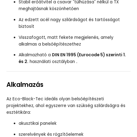
Stabil erőátvitel a csavar "túlhúzása" nélkül a TX
meghajtásnak köszönhetően
Az edzett acél nagy szilárdságot és tartósságot
biztosít
Visszafogott, matt fekete megjelenés, amely
alkalmas a belsőépítészethez
Alkalmazható a
DIN EN 1995 (Eurocode 5) szerinti 1.
és 2.
használati osztályban
.
Alkalmazás
Az Eco-Black-Tec ideális olyan belsőépítészeti
projektekhez, ahol egyszerre van szükség szilárdságra és
esztétikára:
akusztikai panelek
szerelvények és rögzítőelemek