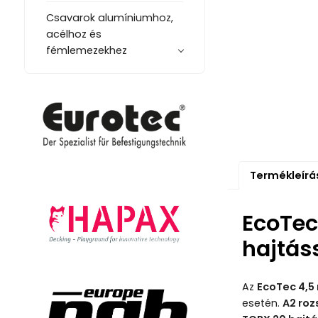
Csavarok alumíniumhoz,
acélhoz és
fémlemezekhez
Termékleírá
EcoTec
hajtáss
Az
EcoTec 4,
esetén.
A2 ro