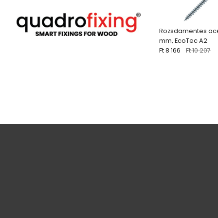
Rozsdamentes acé
mm, EcoTec A2
Ft 8 166
Ft 10 207