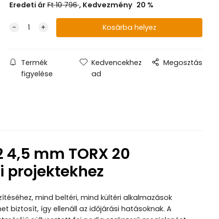
Eredeti ár
Ft
10 796
Kedvezmény
20
%
Termék
Kedvencekhez
Megosztás
figyelése
ad
2 4,5 mm TORX 20
si projektekhez
ítéséhez, mind beltéri, mind kültéri alkalmazások
 biztosít, így ellenáll az időjárási hatásoknak. A