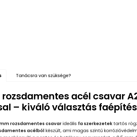
s
Tanácsra van szüksége?
 rozsdamentes acél csavar A
al – kiváló választás faépíté
5 mm rozsdamentes csavar
ideális
fa szerkezetek
tartós rögz
zsdamentes acélból
készült, ami magas szintű korrózióvédelmet