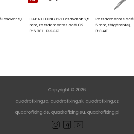
l csavar 5,0
HAPAX FIXING PRO csavarok 5,5
Rozsdamentes acél
mm, rozsdamentes acél C2
5 mm, félgömbfej,
(100/200 db)
Ft 6 381
Ft 9 817
rozsdamentes acél
Ft 8 401
Copyright © 2026
quadrofixing.ro
,
quadrofixing.sk
,
quadrofixing.cz
quadrofixing.de
,
quadrofixing.eu
,
quadrofixing.pl