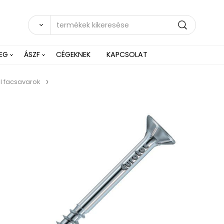
EG
ÁSZF
CÉGEKNEK
KAPCSOLAT
 facsavarok