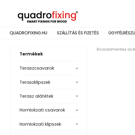
QUADROFIXING.HU
SZÁLLÍTÁS ÉS FIZETÉS
ÜGYFÉLRÉSZL
Rozsdamentes acél
Termékek
Teraszcsavarok
Teraszklipszek
Terasz alátétek
Homlokzati csavarok
Homlokzati klipszek