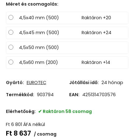
Méret és csomagolás
:
4,5x40 mm (500)
Raktáron +20
4,5x45 mm (500)
Raktáron +24
4,5x50 mm (500)
4,5x60 mm (200)
Raktáron +14
Gyártó:
EUROTEC
Jótállási idő:
24 hónap
Termékkód:
903794
EAN:
4251314703576
Elérhetőség:
Raktáron 58 csomag
Ft
6 801
ÁFA nélkül
Ft
8 637
csomag