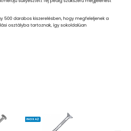
mérőjű süllyesztett fej pedig szakszerű megjelenést
agy 500 darabos kiszerelésben, hogy megfeleljenek a
álási osztályba tartoznak, így sokoldalúan
INOX A2