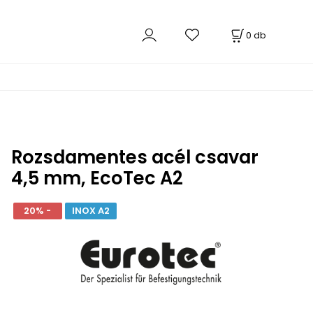
0
db
Rozsdamentes acél csavar
4,5 mm, EcoTec A2
20% -
INOX A2