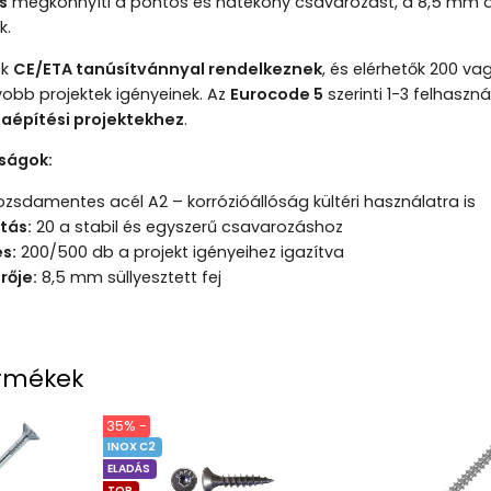
s
megkönnyíti a pontos és hatékony csavarozást, a 8,5 mm át
k.
ok
CE/ETA tanúsítvánnyal rendelkeznek
, és elérhetők 200 v
obb projektek igényeinek. Az
Eurocode 5
szerinti 1-3 felhaszn
faépítési projektekhez
.
ságok:
ozsdamentes acél A2 – korrózióállóság kültéri használatra is
tás:
20 a stabil és egyszerű csavarozáshoz
és:
200/500 db a projekt igényeihez igazítva
rője:
8,5 mm süllyesztett fej
rmékek
35% -
INOX C2
ELADÁS
TOP