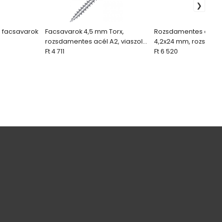
 facsavarok
Facsavarok 4,5 mm Torx,
Rozsdamentes acél 
rozsdamentes acél A2, viaszolt,
4,2x24 mm, rozsdam
 A2 (200db)
részleges menet (200db)
Ft 4 711
A4 (100 db)
Ft 6 520