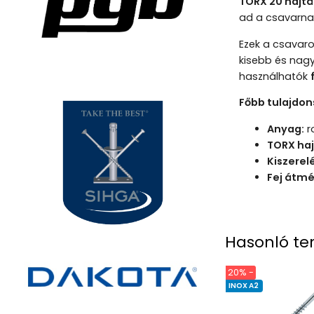
TORX 20 hajtá
ad a csavarna
Ezek a csavar
kisebb és nagy
használhatók
Főbb tulajdon
Anyag:
r
TORX haj
Kiszerel
Fej átmé
Hasonló te
20% -
INOX A2