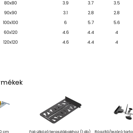
80x80
3.9
3.7
3.5
90x90
3.1
2.8
2.8
100x100
6
5.7
5.6
60x120
4.6
4.4
4
120x120
4.6
4.4
4
rmékek
60 cm
Fali ütköző teraszlábakhoz (1 db)
Rögzítő/lezáró tart