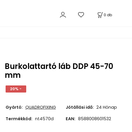
0
db
Burkolattartó láb DDP 45-70
mm
20% -
Gyártó:
QUADROFIXING
Jótállási idő:
24 Hónap
Termékkód:
nt4570d
EAN:
8588008601532