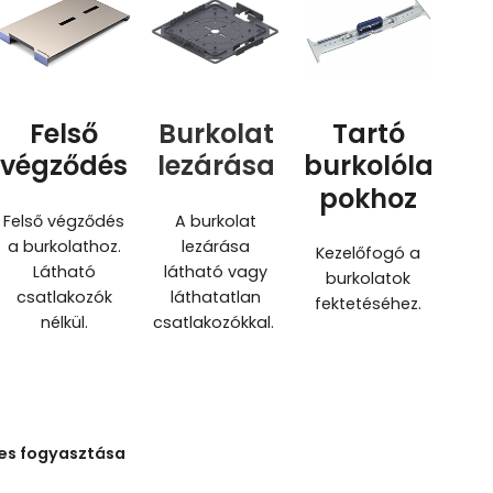
Felső
Burkolat
Tartó
végződés
lezárása
burkolóla
pokhoz
Felső végződés
A burkolat
a burkolathoz.
lezárása
Kezelőfogó a
Látható
látható vagy
burkolatok
csatlakozók
láthatatlan
fektetéséhez.
nélkül.
csatlakozókkal.
ges fogyasztása