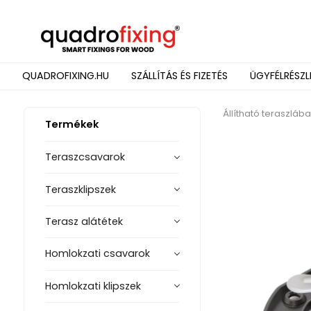
QUADROFIXING.HU
SZÁLLÍTÁS ÉS FIZETÉS
ÜGYFÉLRÉSZL
Állítható teraszláb
Termékek
Teraszcsavarok
Teraszklipszek
Terasz alátétek
Homlokzati csavarok
Homlokzati klipszek