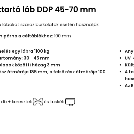
ttartó láb DDP 45-70 mm
ó lábakat száraz burkolatok esetén használják.
ipárna a céltáblákhoz:
100 mm
helés egy lábra 1100 kg
Any
 tartomány: 30 - 45 mm
UV-
ólapok közötti hézag 3 mm
Kül
rész átmérője 185 mm, a felső rész átmérője 100
A ta
hos
Az 
 db + keresztek
és tüskék