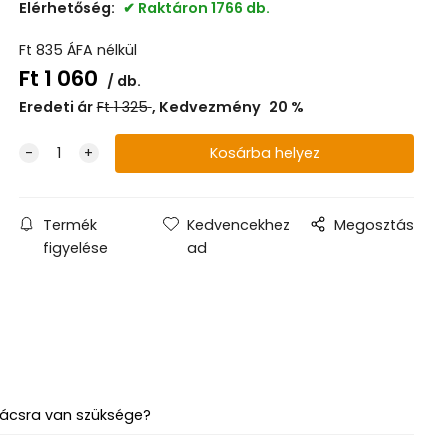
Elérhetőség:
Raktáron 1766 db.
Ft
835
ÁFA nélkül
Ft
1 060
db.
Eredeti ár
Ft
1 325
Kedvezmény
20
%
Termék
Kedvencekhez
Megosztás
figyelése
ad
ácsra van szüksége?