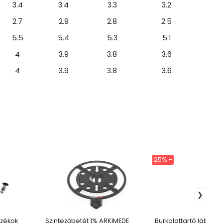
3.4
3.4
3.3
3.2
2.7
2.9
2.8
2.5
5.5
5.4
5.3
5.1
4
3.9
3.8
3.6
4
3.9
3.8
3.6
25% -
ozékok
Szintezőbetét 1% ARKIMEDE
Burkolattartó láb DD