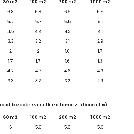
80 m2
100 m2
200 m2
1 000 m2
6.8
6.8
6.6
6.5
5.7
5.7
5.5
5.1
4.5
4.4
4.3
4.1
3.3
3.2
3.1
2.9
2
2
1.8
1.7
1.7
1.7
1.6
1.3
4.7
4.7
4.6
4.3
3.3
3.2
3.2
2.9
kolat közepére vonatkozó támasztó lábakat is)
80 m2
100 m2
200 m2
1 000 m2
6
5.8
5.8
5.6