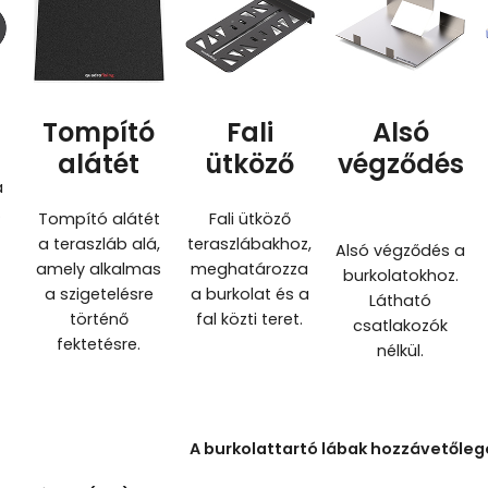
Tompító
Fali
Alsó
alátét
ütköző
végződés
a
.
Tompító alátét
Fali ütköző
a teraszláb alá,
teraszlábakhoz,
Alsó végződés a
amely alkalmas
meghatározza
burkolatokhoz.
a szigetelésre
a burkolat és a
Látható
történő
fal közti teret.
csatlakozók
fektetésre.
nélkül.
A burkolattartó lábak hozzávetőle