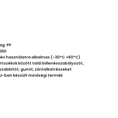
ag: PP
álló
téri használatra alkalmas (-30°C +60°C)
rtozékok között talál billenésszabályozót,
szabbítót, gumit, záróalkatrészeket
EU-ban készült minőségi termék