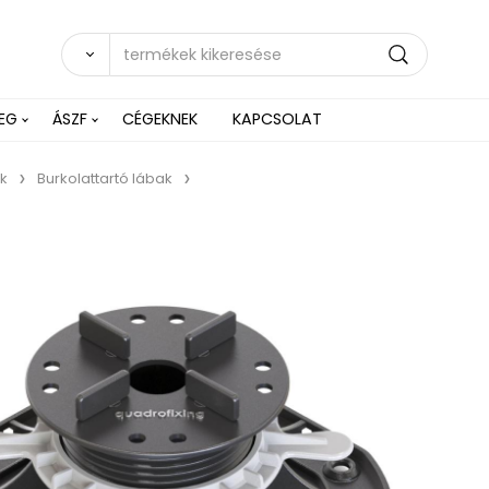
EG
ÁSZF
CÉGEKNEK
KAPCSOLAT
ak
Burkolattartó lábak