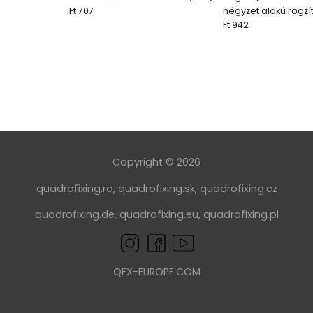
Ft 707
négyzet alakú rögzí
Ft 942
Copyright © 2026
quadrofixing.ro
,
quadrofixing.sk
,
quadrofixing.cz
quadrofixing.de
,
quadrofixing.eu
,
quadrofixing.pl
QFX-EUROPE.COM