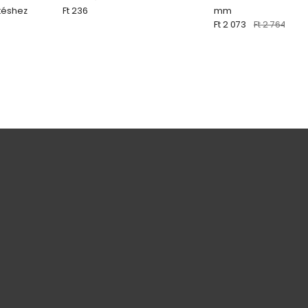
téshez
Ft 236
mm
Ft 2 073
Ft 2 764