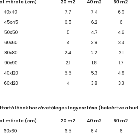
lat mérete (cm)
20 m2
40 m2
60 m2
40x40
7.7
7.4
6.9
45x45
6.5
6.2
6
50x50
5
4.7
4.6
60x60
4
3.8
3.3
80x80
2.4
2.2
2.1
90x90
2.1
1.8
1.7
40x120
5.5
5.3
4.8
60x120
4
3.8
3.3
attartó lábak hozzávetőleges fogyasztása (beleértve a bur
lat mérete (cm)
20 m2
40 m2
60 m2
60x60
6.5
6.4
6