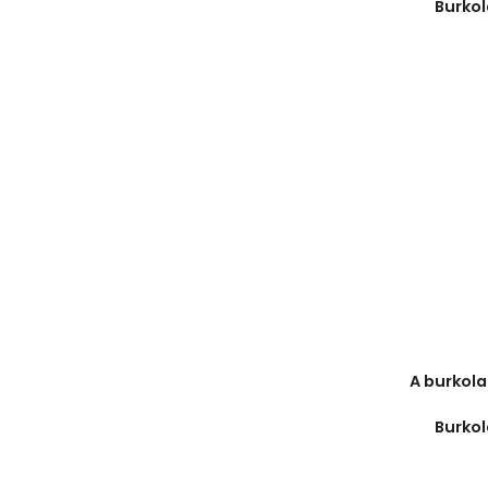
Burko
A burkol
Burko