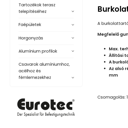
Tartozékok terasz
Burkola
telepítéséhez
A burkolattart
Faépületek
Megfelelő gum
Horgonyzás
Max. ter
Alumínium profilok
Állítási
A burkol
Csavarok alumíniumhoz,
Az alsó 
acélhoz és
mm
fémlemezekhez
Csomagolás: 1