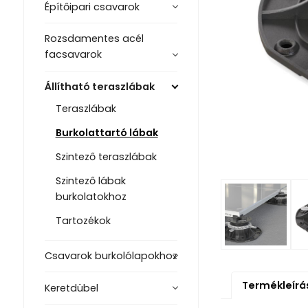
Építőipari csavarok
Rozsdamentes acél
facsavarok
Állítható teraszlábak
Teraszlábak
Burkolattartó lábak
Szintező teraszlábak
Szintező lábak
burkolatokhoz
Tartozékok
Csavarok burkolólapokhoz
Termékleírá
Keretdübel