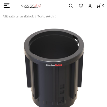
0
Állítható teraszlábak
Tartozékok