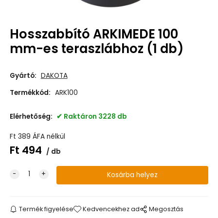
Hosszabbító ARKIMEDE 100
mm-es teraszlábhoz (1 db)
Gyártó:
DAKOTA
Termékkód:
ARK100
Elérhetőség:
Raktáron 3228 db
Ft
389
ÁFA nélkül
Ft
494
db
Termék figyelése
Kedvencekhez ad
Megosztás