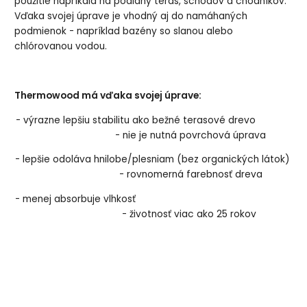
použitie napríkald na podlahy terás, schodov a chodníkov.
Vďaka svojej úprave je vhodný aj do namáhaných
podmienok - napríklad bazény so slanou alebo
chlórovanou vodou.
Thermowood má vďaka svojej úprave:
- výrazne lepšiu stabilitu ako bežné terasové drevo
- nie je nutná povrchová úprava
- lepšie odoláva hnilobe/plesniam (bez organických látok)
- rovnomerná farebnosť dreva
- menej absorbuje vlhkosť
- životnosť viac ako 25 rokov