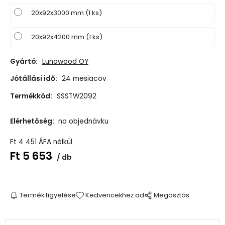
20x92x3000 mm (1 ks)
20x92x4200 mm (1 ks)
Gyártó:
Lunawood OY
Jótállási idő:
24 mesiacov
Termékkód:
SSSTW2092
Elérhetőség:
na objednávku
Ft
4 451
ÁFA nélkül
Ft
5 653
db
Termék figyelése
Kedvencekhez ad
Megosztás