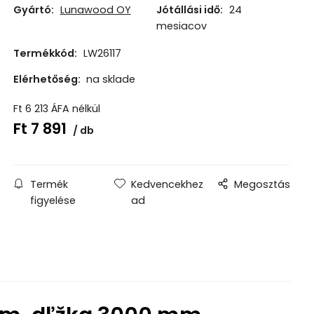
Gyártó:
Lunawood OY
Jótállási idő:
24
mesiacov
Termékkód:
LW26117
Elérhetőség:
na sklade
Ft
6 213
ÁFA nélkül
Ft
7 891
db
Termék
Kedvencekhez
Megosztás
figyelése
ad