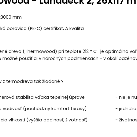
wood - Lunadeck 2, 26x117 
7x3000 mm
ká borovica (PEFC) certifikát, A kvalita
né drevo (Thermowood) pri teplote 212 ° C je optimálna voľb
o možné použiť aj v náročných podmienkach - v okolí bazéno
y z termodreva tak žiadané ?
erová stabilita vďaka tepelnej úprave
- nie je 
ná vodivosť (pochôdzny komfort terasy)
- jednoli
cia vlhkosti (vyššia odolnosť, životnosť)
- životnos