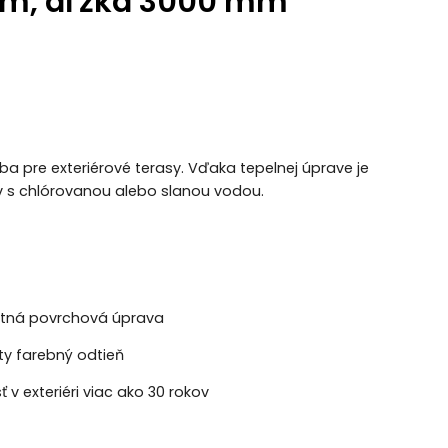
mm, dľžka 3000 mm
a pre exteriérové terasy. Vďaka tepelnej úprave je
v s chlórovanou alebo slanou vodou.
nutná povrchová úprava
aty farebný odtieň
ť v exteriéri viac ako 30 rokov