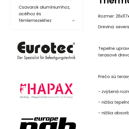
Thermo
Csavarok alumíniumhoz,
acélhoz és
Rozmer: 26x11
fémlemezekhez
Drevina: severs
Tepelne uprave
terasové drev
Prečo sú teras
- zvýšená rozm
- nižšia tepel
- nižšia absorb