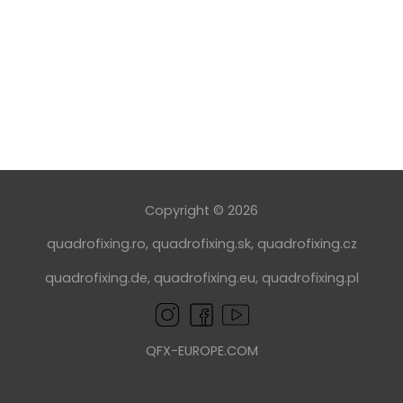
Copyright © 2026
quadrofixing.ro
,
quadrofixing.sk
,
quadrofixing.cz
quadrofixing.de
,
quadrofixing.eu
,
quadrofixing.pl
QFX-EUROPE.COM