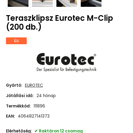
Teraszklipsz Eurotec M-Clip
(200 db.)
ÚJ
Gyártó:
EUROTEC
Jótállási idő:
24 hónap
Termékkód:
111896
EAN:
4064827141373
Elérhetőség:
Raktáron 12 csomag