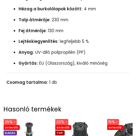
Hézag a burkolólapok között:
4 mm
Talp átmérője:
230 mm
Fej átmérője:
130 mm
Lejtéskiegyenlítés:
legfeljebb 5 %
Anyag:
UV-álló polipropilén (PP)
Gyártás:
EU (Olaszország), kiváló minőség
Csomag tartalma:
1 db
Hasonló termékek
25% -
20% -
15% -
önterülő
önterülő
önterülő
ELADÁS
TOP