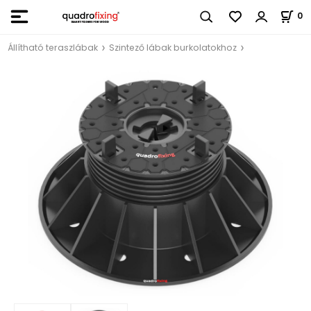
0
Állítható teraszlábak
Szintező lábak burkolatokhoz