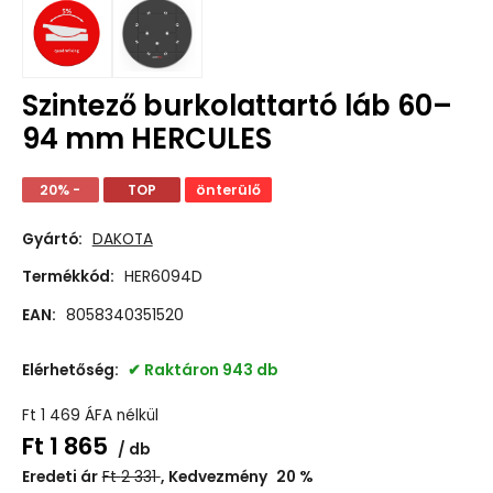
Szintező burkolattartó láb 60–
94 mm HERCULES
20% -
TOP
önterülő
Gyártó:
DAKOTA
Termékkód:
HER6094D
EAN:
8058340351520
Elérhetőség:
Raktáron 943 db
Ft
1 469
ÁFA nélkül
Ft
1 865
db
Eredeti ár
Ft
2 331
Kedvezmény
20
%