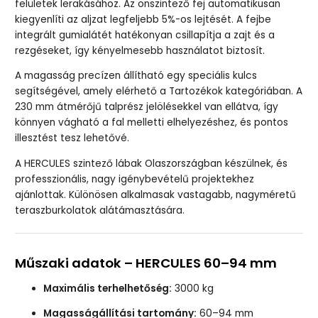
felületek lerakásához. Az önszintező fej automatikusan
kiegyenlíti az aljzat legfeljebb 5%-os lejtését. A fejbe
integrált gumialátét hatékonyan csillapítja a zajt és a
rezgéseket, így kényelmesebb használatot biztosít.
A magasság precízen állítható egy speciális kulcs
segítségével, amely elérhető a Tartozékok kategóriában. A
230 mm átmérőjű talprész jelölésekkel van ellátva, így
könnyen vágható a fal melletti elhelyezéshez, és pontos
illesztést tesz lehetővé.
A HERCULES szintező lábak Olaszországban készülnek, és
professzionális, nagy igénybevételű projektekhez
ajánlottak. Különösen alkalmasak vastagabb, nagyméretű
teraszburkolatok alátámasztására.
Műszaki adatok – HERCULES 60–94 mm
Maximális terhelhetőség:
3000 kg
Magasságállítási tartomány:
60–94 mm