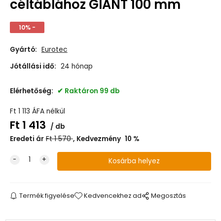
céltáblához GIANT 100 mm
10% -
Gyártó:
Eurotec
Jótállási idő:
24 hónap
Elérhetőség:
Raktáron 99 db
Ft
1 113
ÁFA nélkül
Ft
1 413
db
Eredeti ár
Ft
1 570
Kedvezmény
10
%
Termék figyelése
Kedvencekhez ad
Megosztás