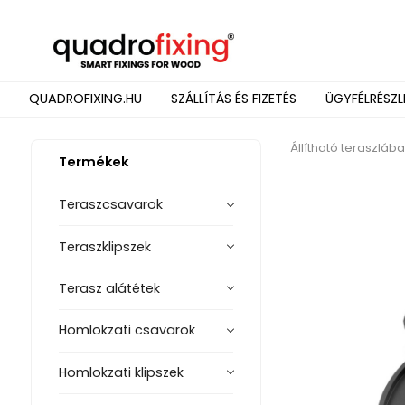
QUADROFIXING.HU
SZÁLLÍTÁS ÉS FIZETÉS
ÜGYFÉLRÉSZL
Állítható teraszláb
Termékek
Teraszcsavarok
Teraszklipszek
Terasz alátétek
Homlokzati csavarok
Homlokzati klipszek