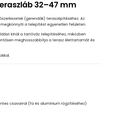
 teraszláb 32–47 mm
rtószerkezetek (gerendák) teraszépítéséhez. Az
l megkönnyíti a telepítést egyenetlen felületen.
ást kínál a tartóváz telepítéséhez, miközben
elentősen meghosszabbítja a terasz élettartamát és
okkal.
tes csavarral (fa és alumínium rögzítéséhez)