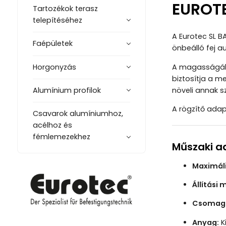
EUROTE
Tartozékok terasz
telepítéséhez
A Eurotec SL B
Faépületek
önbeálló fej au
Horgonyzás
A magasságában
biztosítja a m
növeli annak sz
Alumínium profilok
A rögzítő adap
Csavarok alumíniumhoz,
acélhoz és
fémlemezekhez
Műszaki a
Maximáli
Állítási
Csomag 
Anyag:
K