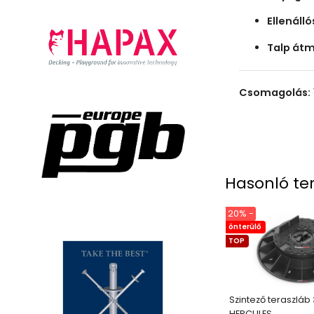
Ellenálló
Talp átm
Csomagolás:
Hasonló te
20% -
önterülő
TOP
Szintező teraszlá
HERCULES