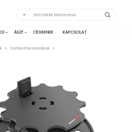
EG
ÁSZF
CÉGEKNEK
KAPCSOLAT
ak
Szintező teraszlábak