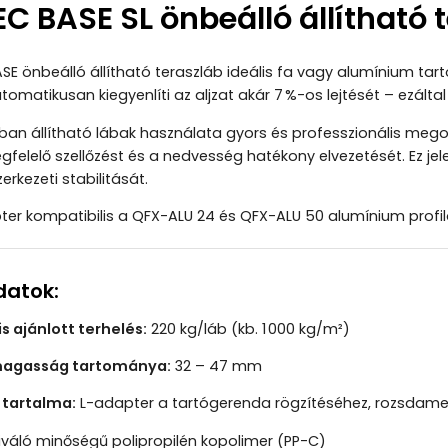
C BASE SL önbeálló állítható
ASE önbeálló állítható teraszláb ideális fa vagy alumínium ta
tomatikusan kiegyenlíti az aljzat akár 7 %-os lejtését – ezálta
 állítható lábak használata gyors és professzionális megold
egfelelő szellőzést és a nedvesség hatékony elvezetését. Ez j
erkezeti stabilitását.
ter kompatibilis a QFX-ALU 24 és QFX-ALU 50 alumínium profil
datok:
s ajánlott terhelés:
220 kg/láb (kb. 1 000 kg/m²)
 magasság tartománya:
32 – 47 mm
tartalma:
L-adapter a tartógerenda rögzítéséhez, rozsdamen
iváló minőségű polipropilén kopolimer (PP-C)