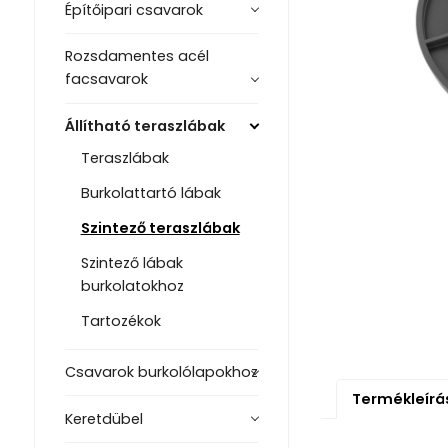
Építőipari csavarok
Rozsdamentes acél
facsavarok
Állítható teraszlábak
Teraszlábak
Burkolattartó lábak
Szintező teraszlábak
Szintező lábak
burkolatokhoz
Tartozékok
Csavarok burkolólapokhoz
Termékleírá
Keretdübel