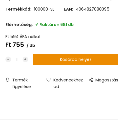
Termékkód:
100000-SL
EAN:
4064827088395
Elérhetőség:
Raktáron 681 db
Ft
594
ÁFA nélkül
Ft
755
db
Termék
Kedvencekhez
Megosztás
figyelése
ad