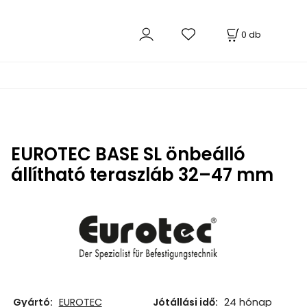
0
db
EUROTEC BASE SL önbeálló
állítható teraszláb 32–47 mm
Gyártó:
EUROTEC
Jótállási idő:
24 hónap