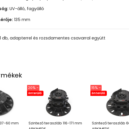
ság:
UV-álló, fagyálló
érője:
135 mm
1 db, adapterrel és rozsdamentes csavarral együtt
rmékek
20% -
15% -
önterülő
önterülő
b 37-60 mm
Szintező teraszláb 116-171 mm
Szintező teraszláb 
ARKIMEDE
ARKIMEDE