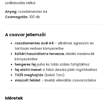
szálkásodás nélkül.
Anyag:
rozsdamentes A4
Csomagolás:
100 db
A csavar jellemzői
rozsdamentes acél A4
– alkalmas agresszív és
tartósan nedves környezetbe
kültéri használatra tervezve
, ideális medencék
környezetébe
hengeres fej
puha és több szálas fafajtákhoz
fej alatti menet
a felső deszka jobb rögzítéséhez
TX25 meghajtás
(belső Torx)
viaszolt felület
– kisebb ellenállás csavarozáskor
Méretek