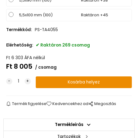
5,5x90 mm (100)
Raktáron +38
5,5x100 mm (100)
Raktáron +45
Termékkód:
PS-TA4055
Elérhetőség:
Raktáron 269 csomag
Ft
6 303
ÁFA nélkül
Ft
8 005
csomag
Termék figyelése
Kedvencekhez ad
Megosztás
Termékleírás
Tartozékok