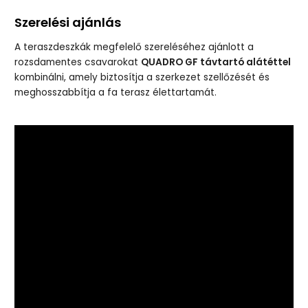
Szerelési ajánlás
A teraszdeszkák megfelelő szereléséhez ajánlott a
rozsdamentes csavarokat
QUADRO GF távtartó alátéttel
kombinálni, amely biztosítja a szerkezet szellőzését és
meghosszabbítja a fa terasz élettartamát.