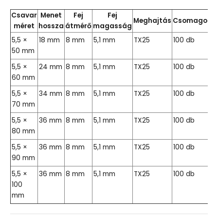
Csavar
Menet
Fej
Fej
Meghajtás
Csomagolá
méret
hossza
átmérő
magasság
5,5 ×
18 mm
8 mm
5,1 mm
TX25
100 db
50 mm
5,5 ×
24 mm
8 mm
5,1 mm
TX25
100 db
60 mm
5,5 ×
34 mm
8 mm
5,1 mm
TX25
100 db
70 mm
5,5 ×
36 mm
8 mm
5,1 mm
TX25
100 db
80 mm
5,5 ×
36 mm
8 mm
5,1 mm
TX25
100 db
90 mm
5,5 ×
36 mm
8 mm
5,1 mm
TX25
100 db
100
mm