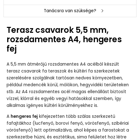
Tanácsra van szüksége?
Terasz csavarok 5,5 mm,
rozsdamentes A4, hengeres
fej
A 5,5 mm átmérőjű rozsdamentes A4 acélból készült
terasz csavarok fa teraszok és kültéri fa szerkezetek
szerelésére szolgálnak tartósan nedves környezetben,
például medencék körül, mólókon, hegyvidéki területeken
stb. Az A4 rozsdamentes acél magas ellenállást biztosít
vízzel, klórral és egyéb vegyi hatásokkal szemben, így
alkalmas igényes kültéri körülményekhez is.
A
hengeres fej
kifejezetten több szálas szerkezetű
fafajtákhoz (lucfenyő, borovi fenyő, vörösfenyő, szibériai
vörösfenyő) lett optimalizálva, ahol képes a farostokat a
szerkezetbe húzni, és esztétikus, sima felületet hoz létre