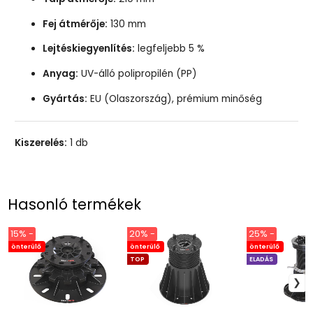
Fej átmérője:
130 mm
Lejtéskiegyenlítés:
legfeljebb 5 %
Anyag:
UV-álló polipropilén (PP)
Gyártás:
EU (Olaszország), prémium minőség
Kiszerelés:
1 db
Hasonló termékek
15% -
20% -
25% -
önterülő
önterülő
önterülő
TOP
ELADÁS