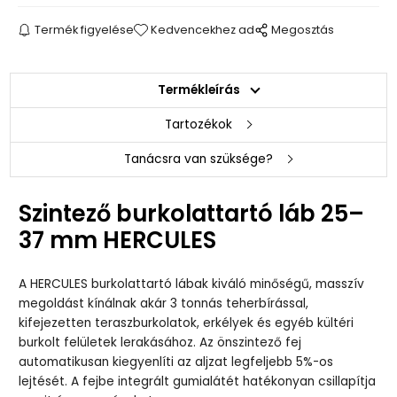
Termék figyelése
Kedvencekhez ad
Megosztás
Termékleírás
Tartozékok
Tanácsra van szüksége?
Szintező burkolattartó láb 25–
37 mm HERCULES
A HERCULES burkolattartó lábak kiváló minőségű, masszív
megoldást kínálnak akár 3 tonnás teherbírással,
kifejezetten teraszburkolatok, erkélyek és egyéb kültéri
burkolt felületek lerakásához. Az önszintező fej
automatikusan kiegyenlíti az aljzat legfeljebb 5%-os
lejtését. A fejbe integrált gumialátét hatékonyan csillapítja