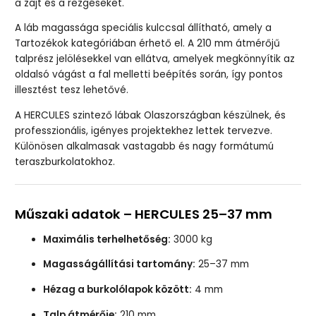
a zajt és a rezgéseket.
A láb magassága speciális kulccsal állítható, amely a
Tartozékok kategóriában érhető el. A 210 mm átmérőjű
talprész jelölésekkel van ellátva, amelyek megkönnyítik az
oldalsó vágást a fal melletti beépítés során, így pontos
illesztést tesz lehetővé.
A HERCULES szintező lábak Olaszországban készülnek, és
professzionális, igényes projektekhez lettek tervezve.
Különösen alkalmasak vastagabb és nagy formátumú
teraszburkolatokhoz.
Műszaki adatok – HERCULES 25–37 mm
Maximális terhelhetőség:
3000 kg
Magasságállítási tartomány:
25–37 mm
Hézag a burkolólapok között:
4 mm
Talp átmérője:
210 mm