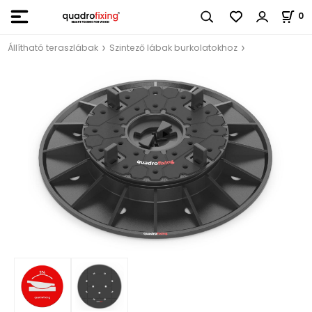
0
Állítható teraszlábak
Szintező lábak burkolatokhoz