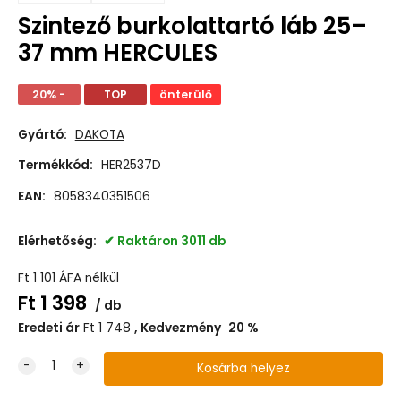
Szintező burkolattartó láb 25–
37 mm HERCULES
20% -
TOP
önterülő
Gyártó:
DAKOTA
Termékkód:
HER2537D
EAN:
8058340351506
Elérhetőség:
Raktáron 3011 db
Ft
1 101
ÁFA nélkül
Ft
1 398
db
Eredeti ár
Ft
1 748
Kedvezmény
20
%